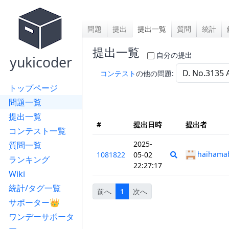
問題
提出
提出一覧
質問
統計
提出一覧
自分の提出
yukicoder
コンテスト
の他の問題:
トップページ
問題一覧
提出一覧
#
提出日時
提出者
コンテスト一覧
2025-
質問一覧
haihama
1081822
05-02
ランキング
22:27:17
Wiki
統計/タグ一覧
前へ
1
次へ
サポーター👑
ワンデーサポータ