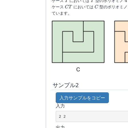
T
T
4
ケース
においては
型のポリオミノ
4
T
T
CT
C
ケース
においては
型のポリオミ
C
T
C
ています。
サンプル2
入力サンプルをコピー
入力
出力