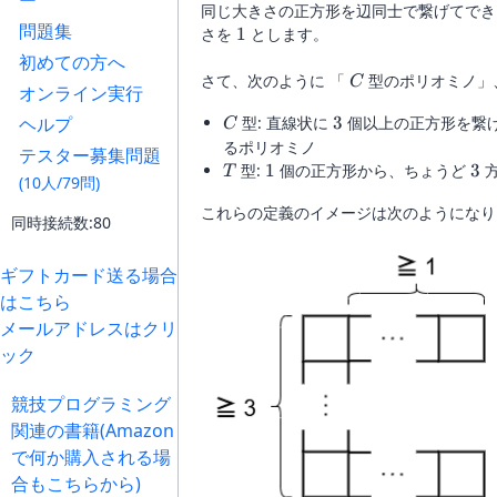
ー
同じ大きさの正方形を辺同士で繋げてでき
問題集
1
さを
1
とします。
初めての方へ
C
さて、次のように 「
型のポリオミノ」
C
オンライン実行
C
3
ヘルプ
型: 直線状に
3
個以上の正方形を繋
C
るポリオミノ
テスター募集問題
T
1
3
型:
1
個の正方形から、ちょうど
3
T
(10人/79問)
これらの定義のイメージは次のようになり
同時接続数:80
ギフトカード送る場合
はこちら
メールアドレスはクリ
ック
競技プログラミング
関連の書籍(Amazon
で何か購入される場
合もこちらから)