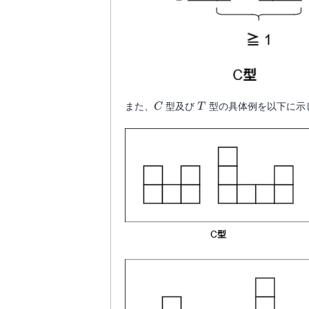
C
T
また、
型及び
型の具体例を以下に示
C
T