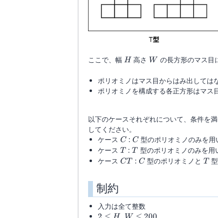
H
W
ここで、幅
高さ
の長方形のマス目
H
W
ポリオミノはマス目からはみ出しては
ポリオミノを構成する各正方形はマス
以下のケースそれぞれについて、条件を満
してください。
C
C
ケース
:
型のポリオミノのみを用
C
C
T
T
ケース
:
型のポリオミノのみを用
T
T
CT
C
T
ケース
:
型のポリオミノと
型
C
T
C
T
制約
入力は全て整数
2
2
≤
,
≤
200
H
W