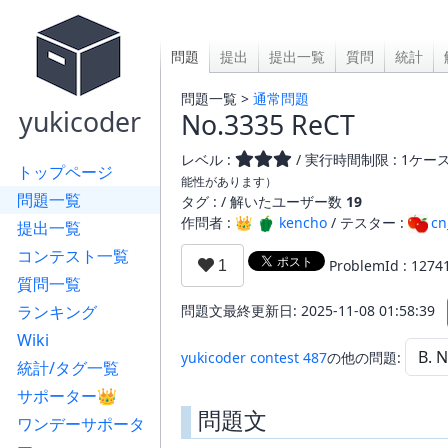
問題
提出
提出一覧
質問
統計
問題一覧 >
通常問題
yukicoder
No.3335 ReCT
レベル :
/ 実行時間制限 : 1ケース
トップページ
能性があります）
問題一覧
タグ : /
解いたユーザー数
19
作問者 : 👑
kencho
/ テスター :
cn
提出一覧
コンテスト一覧
ProblemId : 1274
質問一覧
ランキング
問題文最終更新日: 2025-11-08 01:58:39
Wiki
yukicoder contest 487
の他の問題:
統計/タグ一覧
サポーター👑
問題文
ワンデーサポータ