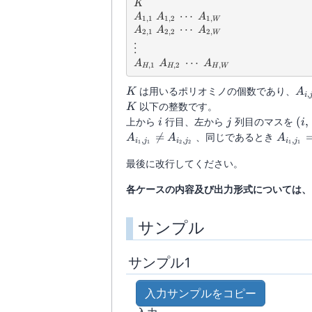
K
K
A_{1, 1}\ A_{1, 2}\ \cdots\ A_{1, 
⋯
A
A
A
1
,
1
1
,
2
1
,
W
A_{2, 1}\ A_{2, 2}\ \cdots\ A_{2, 
⋯
A
A
A
2
,
1
2
,
2
2
,
W
\vdots
⋮
A_{H, 1}\ A_{H, 2}\ \cdots\ A_{H
⋯
A
A
A
,
1
,
2
,
H
H
H
W
K
A_
は用いるポリオミノの個数であり、
K
A
,
i
j}
以下の整数です。
K
i
j
(i,
上から
行目、左から
列目のマスを
(
,
i
j
i
j)
A_{i_1

=
、同じであるとき
A
A
A
,
,
,
i
j
i
j
i
j
1
1
2
2
1
1
j_1} =
最後に改行してください。
A_{i_2
j_2}
各ケースの内容及び出力形式については、
サンプル
サンプル1
入力サンプルをコピー