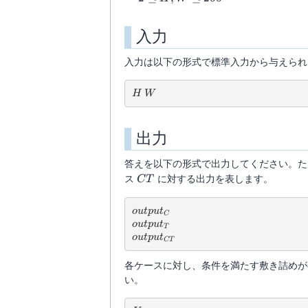
\leq
H,
入力
W
\leq
入力は以下の形式で標準入力から与えられ
200
H\ W
H
W
出力
答えを以下の形式で出力してください。た
CT
ス
に対する出力を表します。
C
T
output_C
o
u
tp
u
t
C
output_T
o
u
tp
u
t
T
output_{CT}
o
u
tp
u
t
C
T
各ケースに対し、条件を満たす敷き詰め
い。