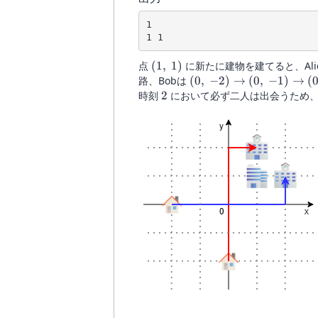
1

(1,\
点
(
1
,
1
)
に新たに建物を建てると、Ali
1)
(0,\ -2)
路、Bobは
(
0
,
−
2
)
→
(
0
,
−
1
)
→
(
\rightarrow
2
時刻
2
において必ず二人は出会うため
(0,\ -1)
\rightarrow
(0,\ 0)
\rightarrow
(0,\ 1)
\rightarrow
(0,\ 2)
\rightarrow
(1,\ 2)