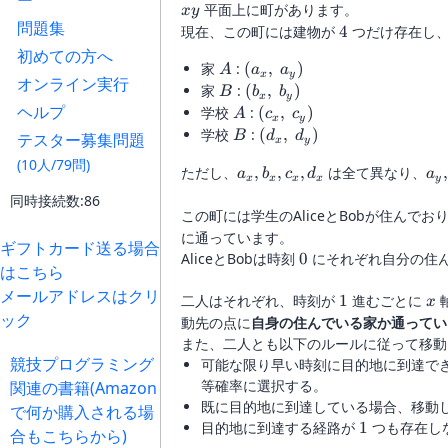
ー
xy
平面上に町があります。
x
y
問題集
4
現在、この町には建物が
4
つだけ存在し、
初めての方へ
A
(a_x,\
家
:
(
,
)
A
a
a
x
y
オンライン実行
a_y)
B
(b_x,\
家
:
(
,
)
B
b
b
x
y
b_y)
ヘルプ
A
(c_x,\
学校
:
(
,
)
A
c
c
x
y
c_y)
B
(d_x,\
学校
:
(
,
)
B
d
d
テスター募集問題
x
y
d_y)
(10人/79問)
a_x,
a_
ただし、
,
,
,
は全て異なり、
a
b
c
d
a
x
x
x
x
y
b_x,
b_
同時接続数:86
c_x,
c_
この町には学生のAliceとBobが住んでおり
d_x
d_
に通っています。
ギフトカード送る場合
0
AliceとBobは時刻
0
にそれぞれ自分の住
はこちら
メールアドレスはクリ
1
x
二人はそれぞれ、時刻が
1
進むごとに
x
ック
動先の点に
自身の住んでいる家か通ってい
また、二人とも以下のルールに従って移動
競技プログラミング
可能な限り早い時刻に目的地に到達で
等確率に選択する。
関連の書籍(Amazon
既に目的地に到達している場合、移動
で何か購入される場
1
目的地に到達する経路が
1
つも存在し
合もこちらから)