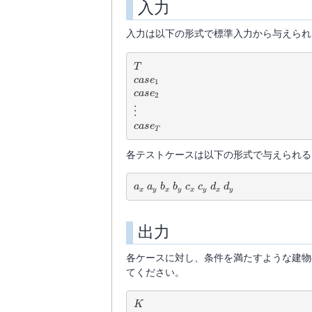
入力
b_y,
d_y
c_x,
入力は以下の形式で標準入力から与えられ
c_y,
d_x,
d_y
T
T
\leq
case_1
c
a
s
e
1
100
case_2
c
a
s
e
2
\vdots
⋮
case_T
c
a
s
e
T
各テストケースは以下の形式で与えられる
a_x\ a_y\ b_x\ b_y\ c_x\ c_y\ d_x\ 
a
a
b
b
c
c
d
d
x
y
x
y
x
y
x
y
出力
各ケースに対し、条件を満たすような建
てください。
K
K