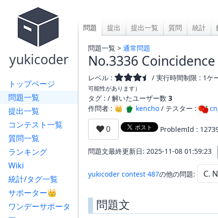
問題
提出
提出一覧
質問
統計
問題一覧 >
通常問題
yukicoder
No.3336 Coincidence
レベル :
/ 実行時間制限 : 1ケー
トップページ
可能性があります）
問題一覧
タグ : /
解いたユーザー数
3
作問者 : 👑
kencho
/ テスター :
cn
提出一覧
コンテスト一覧
ProblemId : 1273
質問一覧
ランキング
問題文最終更新日: 2025-11-08 01:59:23
Wiki
yukicoder contest 487
の他の問題:
統計/タグ一覧
サポーター👑
問題文
ワンデーサポータ