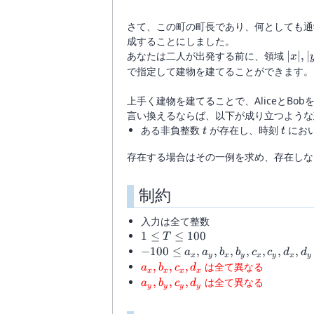
さて、この町の町長であり、何としても通学
成することにしました。
|x|,
あなたは二人が出発する前に、領域
∣
∣
,
∣
x
|y|
で指定して建物を建てることができます。
\leq
200
上手く建物を建てることで、AliceとB
言い換えるならば、以下が成り立つような
t
t
ある非負整数
が存在し、時刻
におい
t
t
存在する場合はその一例を求め、存在しな
制約
入力は全て整数
1
1
≤
≤
100
T
\leq
-100
−
100
≤
,
,
,
,
,
,
,
a
a
b
b
c
c
d
d
x
y
x
y
x
y
x
y
T
\leq
a_x,
,
,
,
は全て異なる
a
b
c
d
x
x
x
x
\leq
a_x,
b_x,
a_y,
,
,
,
は全て異なる
a
b
c
d
y
y
y
y
100
a_y,
c_x,
b_y,
b_x,
d_x
c_y,