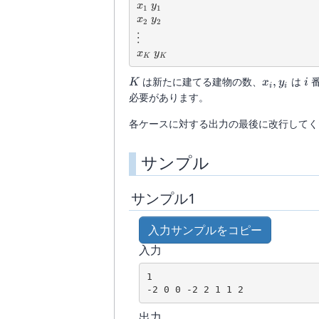
x_1\ y_1
x
y
1
1
x_2\ y_2
x
y
2
2
\vdots
⋮
x_K\ y_K
x
y
K
K
K
x_i,
i
は新たに建てる建物の数、
,
は
番
K
x
y
i
i
i
y_i
必要があります。
各ケースに対する出力の最後に改行してく
サンプル
サンプル1
入力サンプルをコピー
入力
1

出力