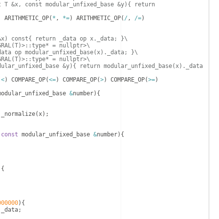
t T &x, const modular_unfixed_base &y){ return 
)
ARITHMETIC_OP
(
*
,
*=
)
ARITHMETIC_OP
(
/
,
/=
)
&x) const{ return _data op x._data; }\
GRAL(T)>::type* = nullptr>\
data op modular_unfixed_base(x)._data; }\
GRAL(T)>::type* = nullptr>\
dular_unfixed_base &y){ return modular_unfixed_base(x)._data 
(
<
)
COMPARE_OP
(
<=
)
COMPARE_OP
(
>
)
COMPARE_OP
(
>=
)
modular_unfixed_base
&
number
)
{
:
_normalize
(
x
)
;
const
modular_unfixed_base
&
number
)
{
)
{
000000
)
{
.
_data
;