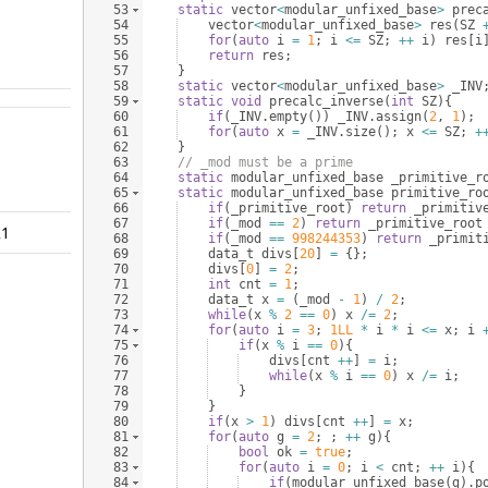
53
static
vector
<
modular_unfixed_base
>
prec
54
vector
<
modular_unfixed_base
>
res
(
SZ
55
for
(
auto
i
=
1
;
i
<=
SZ
;
++
i
)
res
[
i
56
return
res
;
57
}
58
static
vector
<
modular_unfixed_base
>
_INV
59
static
void
precalc_inverse
(
int
SZ
)
{
60
if
(
_INV
.
empty
(
))
_INV
.
assign
(
2
,
1
)
;
61
for
(
auto
x
=
_INV
.
size
(
)
;
x
<=
SZ
;
+
62
}
63
// _mod must be a prime
64
static
modular_unfixed_base
_primitive_r
65
static
modular_unfixed_base
primitive_ro
66
if
(
_primitive_root
)
return
_primitiv
67
if
(
_mod
==
2
)
return
_primitive_root
21
68
if
(
_mod
==
998244353
)
return
_primit
69
data_t
divs
[
20
]
=
{
}
;
70
divs
[
0
]
=
2
;
71
int
cnt
=
1
;
72
data_t
x
=
(
_mod
-
1
)
/
2
;
73
while
(
x
%
2
==
0
)
x
/=
2
;
74
for
(
auto
i
=
3
;
1LL
*
i
*
i
<=
x
;
i
75
if
(
x
%
i
==
0
)
{
76
divs
[
cnt
++
]
=
i
;
77
while
(
x
%
i
==
0
)
x
/=
i
;
78
}
79
}
80
if
(
x
>
1
)
divs
[
cnt
++
]
=
x
;
81
for
(
auto
g
=
2
;
;
++
g
)
{
82
bool
ok
=
true
;
83
for
(
auto
i
=
0
;
i
<
cnt
;
++
i
)
{
84
if
(
modular_unfixed_base
(
g
)
.
p