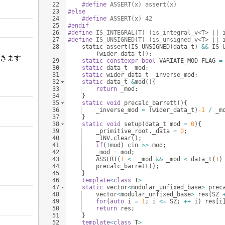
22
#define
 ASSERT(x) assert(x)
23
#else
24
#define
 ASSERT(x) 42
25
#endif
26
#define
 IS_INTEGRAL(T) (is_integral_v<T> || 
27
#define
 IS_UNSIGNED(T) (is_unsigned_v<T> || 
28
static_assert
(
IS_UNSIGNED
(
data_t
)
&&
IS_
(
wider_data_t
))
;
きます
29
static
constexpr
bool
VARIATE_MOD_FLAG
=
30
static
data_t
_mod
;
31
static
wider_data_t
_inverse_mod
;
32
static
data_t
&
mod
(
)
{
33
return
_mod
;
34
}
35
static
void
precalc_barrett
(
)
{
36
_inverse_mod
=
(
wider_data_t
)
-1
/
_m
37
}
38
static
void
setup
(
data_t
mod
=
0
)
{
39
_primitive_root
.
_data
=
0
;
40
_INV
.
clear
(
)
;
41
if
(
!
mod
)
cin
>>
mod
;
42
_mod
=
mod
;
43
ASSERT
(
1
<=
_mod
&&
_mod
<
data_t
(
1
)
44
precalc_barrett
(
)
;
45
}
46
template
<
class
T
>
47
static
vector
<
modular_unfixed_base
>
prec
48
vector
<
modular_unfixed_base
>
res
(
SZ
49
for
(
auto
i
=
1
;
i
<=
SZ
;
++
i
)
res
[
i
50
return
res
;
51
}
52
template
<
class
T
>