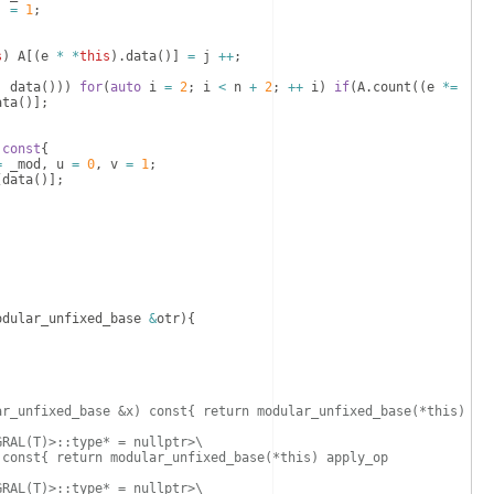
j
=
1
;
s
)
A
[(
e
*
*
this
)
.
data
(
)]
=
j
++
;
,
data
(
)))
for
(
auto
i
=
2
;
i
<
n
+
2
;
++
i
)
if
(
A
.
count
((
e
*=
ata
(
)]
;
const
{
=
_mod
,
u
=
0
,
v
=
1
;
[
data
(
)]
;
odular_unfixed_base
&
otr
)
{
ar_unfixed_base &x) const{ return modular_unfixed_base(*this) 
GRAL(T)>::type* = nullptr>\
 const{ return modular_unfixed_base(*this) apply_op 
GRAL(T)>::type* = nullptr>\