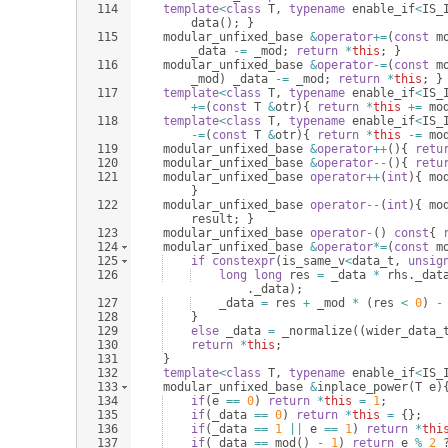
114
template
<
class
T
,
typename
enable_if
<
IS_
data
(
)
;
}
115
modular_unfixed_base
&
operator
+=
(
const
m
_data
-=
_mod
;
return
*
this
;
}
116
modular_unfixed_base
&
operator
-=
(
const
m
_mod
)
_data
-=
_mod
;
return
*
this
;
}
117
template
<
class
T
,
typename
enable_if
<
IS_
+=
(
const
T
&
otr
)
{
return
*
this
+=
mo
118
template
<
class
T
,
typename
enable_if
<
IS_
-=
(
const
T
&
otr
)
{
return
*
this
-=
mo
119
modular_unfixed_base
&
operator
++
(
)
{
retu
120
modular_unfixed_base
&
operator
--
(
)
{
retu
121
modular_unfixed_base
operator
++
(
int
)
{
mo
}
122
modular_unfixed_base
operator
--
(
int
)
{
mo
result
;
}
123
modular_unfixed_base
operator
-
(
)
const
{
124
modular_unfixed_base
&
operator
*=
(
const
m
125
if
constexpr
(
is_same_v
<
data_t
,
unsig
126
long
long
res
=
_data
*
rhs
.
_dat
.
_data
)
;
127
_data
=
res
+
_mod
*
(
res
<
0
)
-
128
}
129
else
_data
=
_normalize
((
wider_data_
130
return
*
this
;
131
}
132
template
<
class
T
,
typename
enable_if
<
IS_
133
modular_unfixed_base
&
inplace_power
(
T
e
)
134
if
(
e
==
0
)
return
*
this
=
1
;
135
if
(
_data
==
0
)
return
*
this
=
{
}
;
136
if
(
_data
==
1
||
e
==
1
)
return
*
thi
137
if
(
_data
==
mod
(
)
-
1
)
return
e
%
2