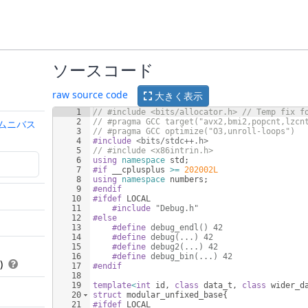
ソースコード
raw source code
大きく表示
1
// #include <bits/allocator.h> // Temp fix f
2
// #pragma GCC target("avx2,bmi2,popcnt,lzcn
6 オムニバス
3
// #pragma GCC optimize("O3,unroll-loops")
4
#include
 <bits/stdc++.h>
5
// #include <x86intrin.h>
6
using
namespace
std
;
7
#if
__cplusplus
>=
202002L
8
using
namespace
numbers
;
9
#endif
10
#ifdef
LOCAL
11
#include
 "Debug.h"
12
#else
13
#define
 debug_endl() 42
14
#define
 debug(...) 42
15
#define
 debug2(...) 42
16
#define
 debug_bin(...) 42
0)
17
#endif
18
19
template
<
int
id
,
class
data_t
,
class
wider_d
20
struct
modular_unfixed_base
{
21
#ifdef
LOCAL