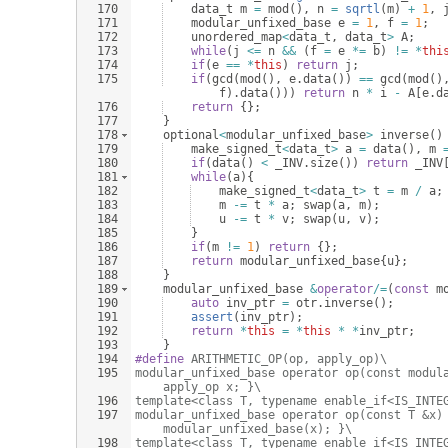
170
data_t
m
=
mod
(
)
,
n
=
sqrtl
(
m
)
+
1
,
171
modular_unfixed_base
e
=
1
,
f
=
1
;
172
unordered_map
<
data_t
,
data_t
>
A
;
173
while
(
j
<=
n
&&
(
f
=
e
*=
b
)
!=
*
thi
174
if
(
e
==
*
this
)
return
j
;
175
if
(
gcd
(
mod
(
)
,
e
.
data
(
))
==
gcd
(
mod
(
)
f
)
.
data
(
)))
return
n
*
i
-
A
[
e
.
d
176
return
{
}
;
177
}
178
optional
<
modular_unfixed_base
>
inverse
(
)
179
make_signed_t
<
data_t
>
a
=
data
(
)
,
m
180
if
(
data
(
)
<
_INV
.
size
(
))
return
_INV
181
while
(
a
)
{
182
make_signed_t
<
data_t
>
t
=
m
/
a
;
183
m
-=
t
*
a
;
swap
(
a
,
m
)
;
184
u
-=
t
*
v
;
swap
(
u
,
v
)
;
185
}
186
if
(
m
!=
1
)
return
{
}
;
187
return
modular_unfixed_base
{
u
}
;
188
}
189
modular_unfixed_base
&
operator
/=
(
const
m
190
auto
inv_ptr
=
otr
.
inverse
(
)
;
191
assert
(
inv_ptr
)
;
192
return
*
this
=
*
this
*
*
inv_ptr
;
193
}
194
#define
 ARITHMETIC_OP(op, apply_op)\
195
modular_unfixed_base operator op(const modul
apply_op x; }\
196
template<class T, typename enable_if<IS_INTE
197
modular_unfixed_base operator op(const T &x)
modular_unfixed_base(x); }\
198
template<class T, typename enable_if<IS_INTE