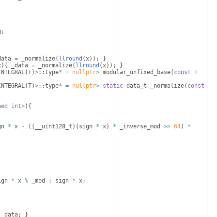
g
;
data
=
_normalize
(
llround
(
x
))
;
}
x
)
{
_data
=
_normalize
(
llround
(
x
))
;
}
INTEGRAL
(
T
)
>
::
type
*
=
nullptr
>
modular_unfixed_base
(
const
T
INTEGRAL
(
T
)
>
::
type
*
=
nullptr
>
static
data_t
_normalize
(
const
ned
int
>
)
{
gn
*
x
-
((
__uint128_t
)
(
sign
*
x
)
*
_inverse_mod
>>
64
)
*
;
ign
*
x
%
_mod
:
sign
*
x
;
;
_data
;
}