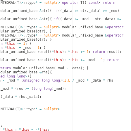
INTEGRAL
(
T
)
>
::
type
*
=
nullptr
>
operator
T
(
)
const
{
return
odular_unfixed_base
&
otr
)
{
if
((
_data
+=
otr
.
_data
)
>=
_mod
)
odular_unfixed_base
&
otr
)
{
if
((
_data
+=
_mod
-
otr
.
_data
)
>=
INTEGRAL
(
T
)
>
::
type
*
=
nullptr
>
modular_unfixed_base
&
operator
dular_unfixed_base
(
otr
)
;
}
INTEGRAL
(
T
)
>
::
type
*
=
nullptr
>
modular_unfixed_base
&
operator
dular_unfixed_base
(
otr
)
;
}
rn
*
this
+=
1
;
}
rn
*
this
+=
_mod
-
1
;
}
dular_unfixed_base
result
(
*
this
)
;
*
this
+=
1
;
return
result
;
dular_unfixed_base
result
(
*
this
)
;
*
this
+=
_mod
-
1
;
return
return
modular_unfixed_base
(
_mod
-
_data
)
;
}
odular_unfixed_base
&
rhs
)
{
ned
long
long
>
)
{
a
-
_mod
*
(
unsigned
long
long
)
(
1.L
/
_mod
*
_data
*
rhs
_mod
*
(
res
>=
(
long
long
)
_mod
)
;
t
)
_data
*
rhs
.
_data
)
;
INTEGRAL
(
T
)
>
::
type
*
=
nullptr
>
{
s
;
?
*
this
:
*
this
=
-*
this
;