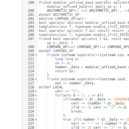
199
friend modular_unfixed_base operator op(cons
modular_unfixed_base(x) apply_op y; }
200
ARITHMETIC_OP
(
+
,
+=
)
ARITHMETIC_OP
(
-
,
-=
201
#undef
 ARITHMETIC_OP
202
#define
 COMPARE_OP(op)\
203
bool operator op(const modular_unfixed_base 
204
template<class T, typename enable_if<IS_INTE
205
bool operator op(const T &x) const{ return _
206
template<class T, typename enable_if<IS_INTE
207
friend bool operator op(const T &x, const mo
op y._data; }
208
COMPARE_OP
(
==
)
COMPARE_OP
(
!=
)
COMPARE_OP
209
#undef
 COMPARE_OP
210
friend
istream
&
operator
>>
(
istream
&
in
,
211
long
long
x
;
212
in
>>
x
;
213
number
.
_data
=
modular_unfixed_base
:
214
return
in
;
215
}
216
friend
ostream
&
operator
<<
(
ostream
&
out
,
217
out
<<
number
.
_data
;
218
#ifdef
LOCAL
219
cerr
<<
"
(
"
;
220
for
(
auto
d
=
1
;
;
++
d
)
{
221
if
((
number
*
d
)
.
_data
<=
1000000
222
cerr
<<
(
number
*
d
)
.
_data
;
223
if
(
d
!=
1
)
cerr
<<
"
/
"
<<
d
;
224
break
;
225
}
226
else
if
((
-
number
*
d
)
.
_data
<=
1
227
cerr
<<
"
-
"
<<
(
-
number
*
d
)
228
if
(
d
!=
1
)
cerr
<<
"
/
"
<<
d
;