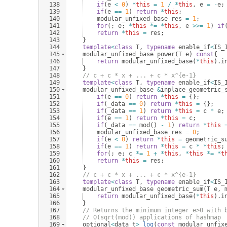
138
if
(
e
<
0
)
*
this
=
1
/
*
this
,
e
=
-
e
;
139
if
(
e
==
1
)
return
*
this
;
140
modular_unfixed_base
res
=
1
;
141
for
(
;
e
;
*
this
*=
*
this
,
e
>>=
1
)
if
142
return
*
this
=
res
;
143
}
144
template
<
class
T
,
typename
enable_if
<
IS_
145
modular_unfixed_base
power
(
T
e
)
const
{
146
return
modular_unfixed_base
(
*
this
)
.
i
147
}
148
// c + c * x + ... + c * x^{e-1}
149
template
<
class
T
,
typename
enable_if
<
IS_
150
modular_unfixed_base
&
inplace_geometric_
151
if
(
e
==
0
)
return
*
this
=
{
}
;
152
if
(
_data
==
0
)
return
*
this
=
{
}
;
153
if
(
_data
==
1
)
return
*
this
=
c
*
e
;
154
if
(
e
==
1
)
return
*
this
=
c
;
155
if
(
_data
==
mod
(
)
-
1
)
return
*
this
156
modular_unfixed_base
res
=
0
;
157
if
(
e
<
0
)
return
*
this
=
geometric_s
158
if
(
e
==
1
)
return
*
this
=
c
*
*
this
;
159
for
(
;
e
;
c
*=
1
+
*
this
,
*
this
*=
*
t
160
return
*
this
=
res
;
161
}
162
// c + c * x + ... + c * x^{e-1}
163
template
<
class
T
,
typename
enable_if
<
IS_
164
modular_unfixed_base
geometric_sum
(
T
e
,
165
return
modular_unfixed_base
(
*
this
)
.
i
166
}
167
// Returns the minimum integer e>0 with 
168
// O(sqrt(mod)) applications of hashmap
169
optional
<
data_t
>
log
(
const
modular_unfix