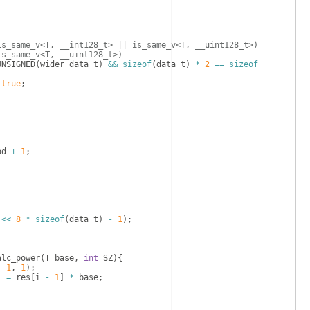
is_same_v<T, __int128_t> || is_same_v<T, __uint128_t>)
is_same_v<T, __uint128_t>)
UNSIGNED
(
wider_data_t
)
&&
sizeof
(
data_t
)
*
2
==
sizeof
true
;
od
+
1
;
<<
8
*
sizeof
(
data_t
)
-
1
)
;
alc_power
(
T
base
,
int
SZ
)
{
+
1
,
1
)
;
]
=
res
[
i
-
1
]
*
base
;