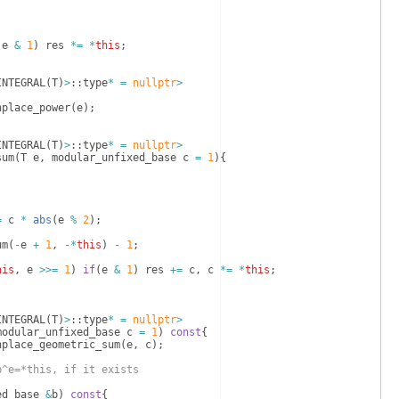
(
e
&
1
)
res
*=
*
this
;
INTEGRAL
(
T
)
>
::
type
*
=
nullptr
>
nplace_power
(
e
)
;
INTEGRAL
(
T
)
>
::
type
*
=
nullptr
>
sum
(
T
e
,
modular_unfixed_base
c
=
1
)
{
=
c
*
abs
(
e
%
2
)
;
um
(
-
e
+
1
,
-*
this
)
-
1
;
his
,
e
>>=
1
)
if
(
e
&
1
)
res
+=
c
,
c
*=
*
this
;
INTEGRAL
(
T
)
>
::
type
*
=
nullptr
>
modular_unfixed_base
c
=
1
)
const
{
nplace_geometric_sum
(
e
,
c
)
;
b^e=*this, if it exists
ed_base
&
b
)
const
{