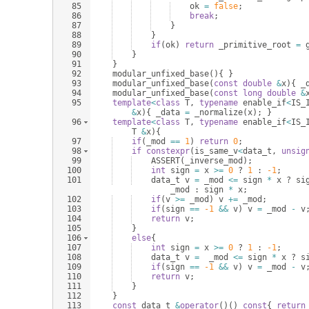
85
ok
=
false
;
86
break
;
87
}
88
}
89
if
(
ok
)
return
_primitive_root
=
90
}
91
}
92
modular_unfixed_base
(
)
{
}
93
modular_unfixed_base
(
const
double
&
x
)
{
_
94
modular_unfixed_base
(
const
long
double
&
95
template
<
class
T
,
typename
enable_if
<
IS_
&
x
)
{
_data
=
_normalize
(
x
)
;
}
96
template
<
class
T
,
typename
enable_if
<
IS_
T
&
x
)
{
97
if
(
_mod
==
1
)
return
0
;
98
if
constexpr
(
is_same_v
<
data_t
,
unsig
99
ASSERT
(
_inverse_mod
)
;
100
int
sign
=
x
>=
0
?
1
:
-1
;
101
data_t
v
=
_mod
<=
sign
*
x
?
si
_mod
:
sign
*
x
;
102
if
(
v
>=
_mod
)
v
+=
_mod
;
103
if
(
sign
==
-1
&&
v
)
v
=
_mod
-
v
104
return
v
;
105
}
106
else
{
107
int
sign
=
x
>=
0
?
1
:
-1
;
108
data_t
v
=
_mod
<=
sign
*
x
?
s
109
if
(
sign
==
-1
&&
v
)
v
=
_mod
-
v
110
return
v
;
111
}
112
}
113
const
data_t
&
operator
(
)
(
)
const
{
return