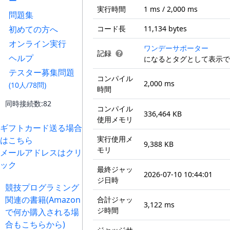
ー
実行時間
1 ms / 2,000 ms
問題集
初めての方へ
コード長
11,134 bytes
オンライン実行
ワンデーサポーター
記録
ヘルプ
になるとタグとして表示で
テスター募集問題
コンパイル
2,000 ms
(10人/78問)
時間
同時接続数:82
コンパイル
336,464 KB
使用メモリ
ギフトカード送る場合
実行使用メ
はこちら
9,388 KB
モリ
メールアドレスはクリ
ック
最終ジャッ
2026-07-10 10:44:01
ジ日時
競技プログラミング
関連の書籍(Amazon
合計ジャッ
3,122 ms
ジ時間
で何か購入される場
合もこちらから)
ジャッジサ