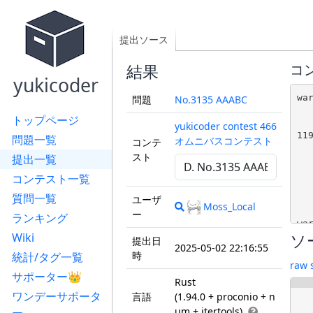
提出ソース
結果
コ
yukicoder
wa
問題
No.3135 AAABC
  
トップページ
   
yukicoder contest 466
11
問題一覧
オムニバスコンテスト
コンテ
  
スト
提出一覧
   
  
コンテスト一覧
   
質問一覧
  
ユーザ
Moss_Local
ー
ランキング
wa
ソ
Wiki
  
提出日
2025-05-02 22:16:55
   
時
統計/タグ一覧
12
raw 
  
サポーター👑
Rust
   
ワンデーサポータ
言語
(1.94.0 + proconio + n
  
um + itertools)