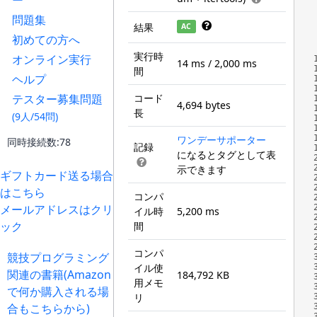
ー
wa
問題集
  
結果
AC
   
初めての方へ
13
実行時
オンライン実行
  
14 ms / 2,000 ms
間
   
ヘルプ
  
テスター募集問題
コード
4,694 bytes
長
wa
(9人/54問)
  
   
ワンデーサポーター
同時接続数:78
記録
13
になるとタグとして表
  
示できます
ギフトカード送る場合
   
  
はこちら
コンパ
メールアドレスはクリ
イル時
5,200 ms
wa
ック
間
  
   
コンパ
14
競技プログラミング
  
イル使
関連の書籍(Amazon
184,792 KB
   
用メモ
で何か購入される場
  
リ
合もこちらから)
wa