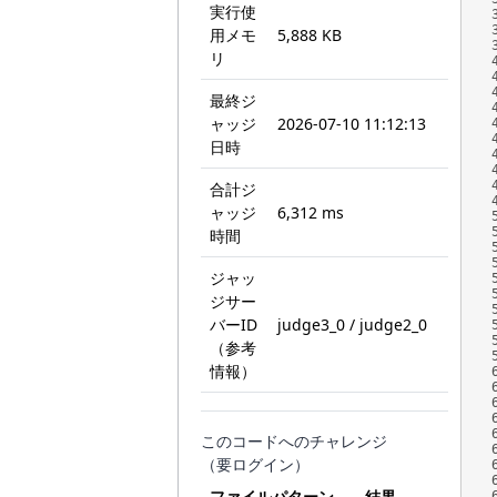
実行使
  
用メモ
5,888 KB
   
リ
14
  
最終ジ
   
  
ャッジ
2026-07-10 11:12:13
日時
wa
  
合計ジ
   
ャッジ
6,312 ms
15
時間
  
   
ジャッ
  
ジサー
wa
バーID
judge3_0 / judge2_0
  
（参考
   
情報）
15
  
   
  
このコードへのチャレンジ
（要ログイン）
ファイルパターン
結果