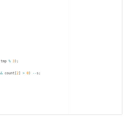
tmp
%
3
)
;
&&
count
[
2
]
>
0
)
--
s
;
;