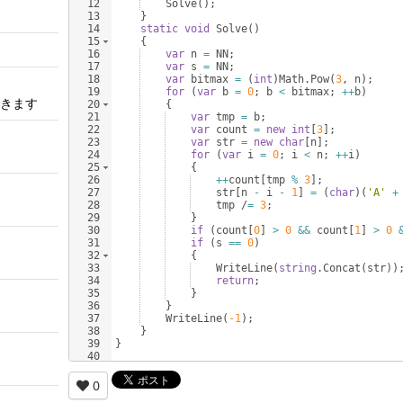
12
Solve
(
)
;
13
}
14
static
void
Solve
(
)
15
{
16
var
n
=
NN
;
17
var
s
=
NN
;
18
var
bitmax
=
(
int
)
Math
.
Pow
(
3
,
n
)
;
19
for
(
var
b
=
0
;
b
<
bitmax
;
++
b
)
きます
20
{
21
var
tmp
=
b
;
22
var
count
=
new
int
[
3
]
;
23
var
str
=
new
char
[
n
]
;
24
for
(
var
i
=
0
;
i
<
n
;
++
i
)
25
{
26
++
count
[
tmp
%
3
]
;
27
str
[
n
-
i
-
1
]
=
(
char
)
(
'A'
+
28
tmp
 /
=
3
;
29
}
30
if
(
count
[
0
]
>
0
&&
count
[
1
]
>
0
31
if
(
s
==
0
)
32
{
33
WriteLine
(
string
.
Concat
(
str
))
34
return
;
35
}
36
}
37
WriteLine
(
-1
)
;
38
}
39
}
40
0