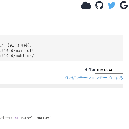
ました (91 ミリ秒)。

et10.0/main.dll

diff #
プレゼンテーションモードにする
Select
(
int
.
Parse
)
.
ToArray
(
)
;