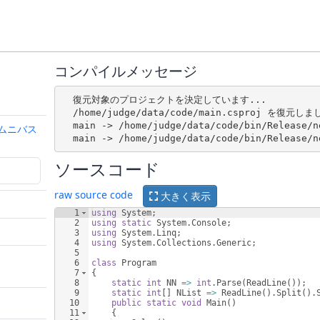
コンパイルメッセージ
  復元対象のプロジェクトを決定しています...

  /home/judge/data/code/main.csproj を復元し
  main -> /home/judge/data/code/bin/Release/n
6 オムニバス
ソースコード
raw source code
大きく表示
1
using
System
;
2
using
static
System
.
Console
;
3
using
System
.
Linq
;
4
using
System
.
Collections
.
Generic
;
5
6
class
Program
7
{
8
static
int
NN
=>
int
.
Parse
(
ReadLine
(
))
;
9
static
int
[
]
NList
=>
ReadLine
(
)
.
Split
(
)
.
10
public
static
void
Main
(
)
11
{