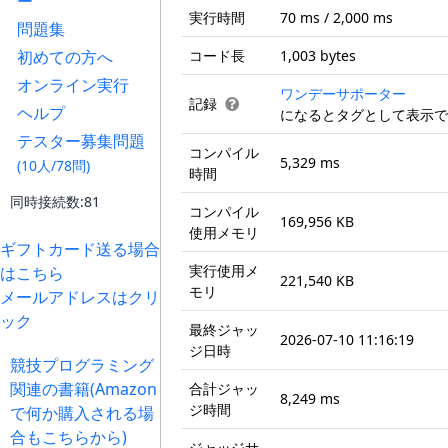
ー
実行時間
70 ms / 2,000 ms
問題集
初めての方へ
コード長
1,003 bytes
オンライン実行
ワンデーサポーター
記録
ヘルプ
になるとタグとして表示で
テスター募集問題
コンパイル
5,329 ms
(10人/78問)
時間
同時接続数:81
コンパイル
169,956 KB
使用メモリ
ギフトカード送る場合
実行使用メ
はこちら
221,540 KB
モリ
メールアドレスはクリ
ック
最終ジャッ
2026-07-10 11:16:19
ジ日時
競技プログラミング
関連の書籍(Amazon
合計ジャッ
8,249 ms
ジ時間
で何か購入される場
合もこちらから)
ジャッジサ