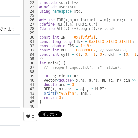
22
#include
 <utility>
23
#include
 <vector>
24
using
namespace
std
;
25
26
#define
 FOR(i,m,n) for(int i=(m);i<(n);++i)
27
#define
 REP(i,n) FOR(i,0,n)
できます
28
#define
 ALL(v) (v).begin(),(v).end()
29
30
const
int
INF
=
0x3f3f3f3f
;
31
const
long
long
LINF
=
0x3f3f3f3f3f3f3f3fLL
;
32
const
double
EPS
=
1e-8
;
33
const
int
MOD
=
1000000007
;
// 998244353;
34
const
int
dy
[
]
=
{
1
,
0
,
-1
,
0
}
,
dx
[
]
=
{
0
,
-1
35
/*-------------------------------------------
36
int
main
(
)
{
37
// freopen("input.txt", "r", stdin);
38
39
int
n
;
cin
>>
n
;
40
vector
<
double
>
x
(
n
)
,
a
(
n
)
;
REP
(
i
,
n
)
cin
>>
41
double
ans
=
0
;
42
REP
(
i
,
n
)
ans
+=
a
[
i
]
*
M_PI
;
43
printf
(
"
%.9f\n
"
,
ans
)
;
44
return
0
;
45
}
46
0