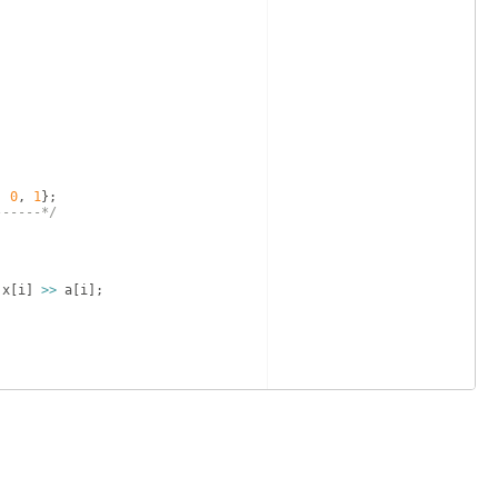
,
0
,
1
}
;
------*/
x
[
i
]
>>
a
[
i
]
;