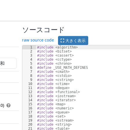
ソースコード
raw source code
大きく表示
1
#include
 <algorithm>
2
#include
 <bitset>
3
#include
 <cassert>
4
#include
 <cctype>
5
#include
 <chrono>
6
#define
 _USE_MATH_DEFINES
7
#include
 <cmath>
8
#include
 <cstdio>
9
#include
 <cstring>
10
#include
 <ctime>
11
#include
 <deque>
12
#include
 <functional>
13
#include
 <iostream>
14
#include
 <iterator>
15
#include
 <map>
.0)
16
#include
 <numeric>
17
#include
 <queue>
18
#include
 <set>
19
#include
 <sstream>
20
#include
 <string>
21
#include
 <tuple>