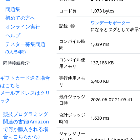
ー
問題集
コード長
1,073 bytes
初めての方へ
ワンデーサポーター
記録
オンライン実行
になるとタグとして表示
ヘルプ
コンパイル時
テスター募集問題
1,039 ms
間
(9人/54問)
コンパイル使
137,188 KB
同時接続数:71
用メモリ
ギフトカード送る場合
実行使用メモ
6,400 KB
リ
はこちら
メールアドレスはクリ
最終ジャッジ
2026-06-07 21:05:41
ック
日時
競技プログラミング
合計ジャッジ
1,630 ms
関連の書籍(Amazon
時間
で何か購入される場
ジャッジサー
合もこちらから)
バーID
judge1_1 / judge2_0