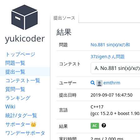
提出ソース
結果
yukicoder
問題
No.881 sin(x)/xの和
トップページ
37zigenさん問題
問題一覧
コンテスト
提出一覧
コンテスト一覧
ユーザー
emthrm
質問一覧
提出日時
2019-09-07 16:47:50
ランキング
Wiki
C++17
言語
(gcc 15.2.0 + boost 1.90
統計/タグ一覧
サポーター👑
結果
AC
ワンデーサポータ
実行時間
2 ms / 2,000 ms