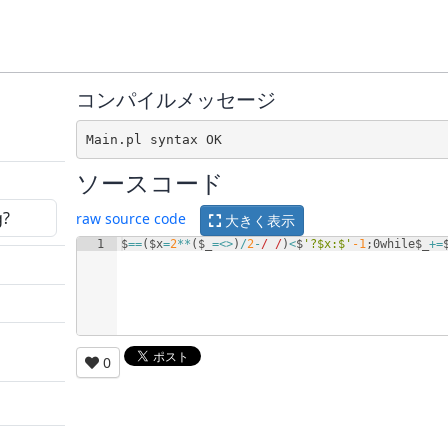
コンパイルメッセージ
ソースコード
raw source code
大きく表示
1
$
==
(
$x
=
2
**
(
$_
=<>
)
/
2
-
/ /
)
<
$
'?$x:$'
-1
;0
while$_
+=
0