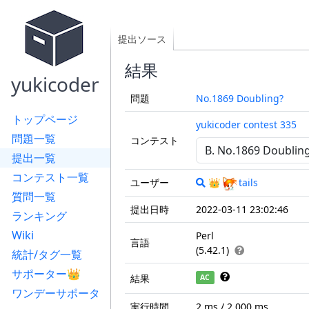
提出ソース
結果
yukicoder
問題
No.1869 Doubling?
トップページ
yukicoder contest 335
問題一覧
コンテスト
提出一覧
コンテスト一覧
ユーザー
👑
tails
質問一覧
提出日時
2022-03-11 23:02:46
ランキング
Wiki
Perl
言語
(5.42.1)
統計/タグ一覧
サポーター👑
結果
AC
ワンデーサポータ
実行時間
2 ms / 2,000 ms