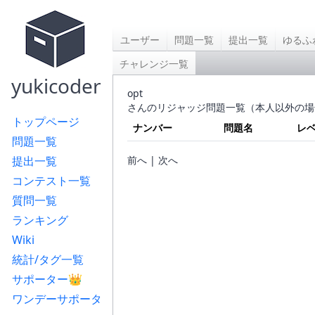
ユーザー
問題一覧
提出一覧
ゆるふ
チャレンジ一覧
yukicoder
opt
さんのリジャッジ問題一覧（本人以外の場
トップページ
ナンバー
問題名
レ
問題一覧
提出一覧
前へ | 次へ
コンテスト一覧
質問一覧
ランキング
Wiki
統計/タグ一覧
サポーター👑
ワンデーサポータ