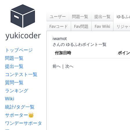
ユーザー
問題一覧
提出一覧
ゆるふ
Favコード
Fav問題
Fav Wiki
リジャ
yukicoder
iwamot
さんの ゆるふわポイント一覧
トップページ
付加日時
ポイン
問題一覧
提出一覧
前へ | 次へ
コンテスト一覧
質問一覧
ランキング
Wiki
統計/タグ一覧
サポーター👑
ワンデーサポータ