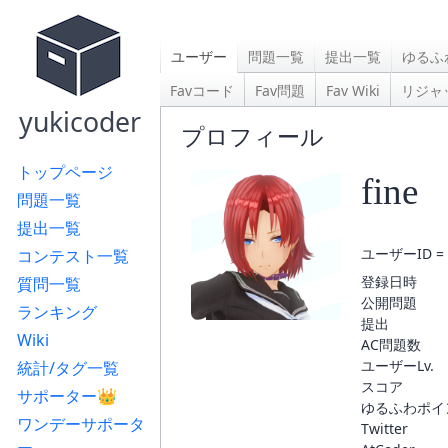
ユーザー
問題一覧
提出一覧
ゆるふ
Favコード
Fav問題
Fav Wiki
リジャ
yukicoder
プロフィール
トップページ
fine
問題一覧
提出一覧
ユーザーID = 
コンテスト一覧
登録日時
質問一覧
公開問題
ランキング
提出
Wiki
AC問題数
ユーザーLv.
統計/タグ一覧
スコア
サポーター👑
ゆるふわポイ
ワンデーサポータ
Twitter