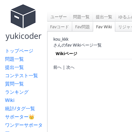
ユーザー
問題一覧
提出一覧
ゆるふ
Favコード
Fav問題
Fav Wiki
リジャ
yukicoder
kou_kkk
さんのfav Wikiページ一覧
トップページ
Wikiページ
問題一覧
提出一覧
前へ | 次へ
コンテスト一覧
質問一覧
ランキング
Wiki
統計/タグ一覧
サポーター👑
ワンデーサポータ