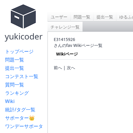
ユーザー
問題一覧
提出一覧
ゆるふ
チャレンジ一覧
yukicoder
E31415926
さんのfav Wikiページ一覧
トップページ
Wikiページ
問題一覧
提出一覧
前へ | 次へ
コンテスト一覧
質問一覧
ランキング
Wiki
統計/タグ一覧
サポーター👑
ワンデーサポータ