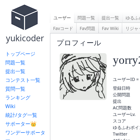
ユーザー
問題一覧
提出一覧
ゆるふ
Favコード
Fav問題
Fav Wiki
リジャ
yukicoder
プロフィール
トップページ
yorr
問題一覧
提出一覧
ユーザーID = 
コンテスト一覧
登録日時
質問一覧
公開問題
ランキング
提出
Wiki
AC問題数
ユーザーLv.
統計/タグ一覧
スコア
サポーター👑
ゆるふわポイ
ワンデーサポータ
Twitter