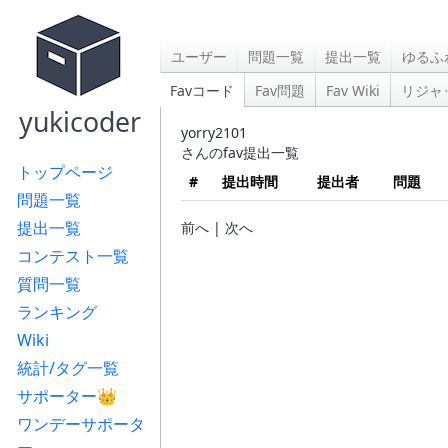
ユーザー
問題一覧
提出一覧
ゆるふ
Favコード
Fav問題
Fav Wiki
リジャ
yukicoder
yorry2101
さんのfav提出一覧
トップページ
#
提出時間
提出者
問題
問題一覧
提出一覧
前へ | 次へ
コンテスト一覧
質問一覧
ランキング
Wiki
統計/タグ一覧
サポーター👑
ワンデーサポータ