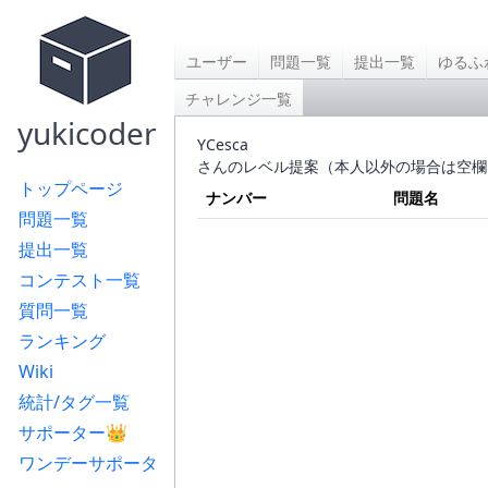
ユーザー
問題一覧
提出一覧
ゆるふ
チャレンジ一覧
yukicoder
YCesca
さんのレベル提案（本人以外の場合は空欄
トップページ
ナンバー
問題名
問題一覧
提出一覧
コンテスト一覧
質問一覧
ランキング
Wiki
統計/タグ一覧
サポーター👑
ワンデーサポータ