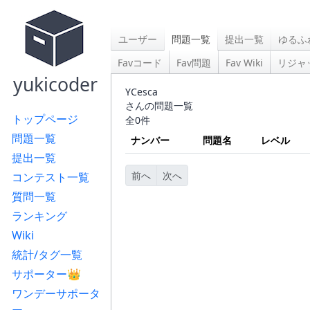
ユーザー
問題一覧
提出一覧
ゆるふ
Favコード
Fav問題
Fav Wiki
リジャ
yukicoder
YCesca
さんの問題一覧
トップページ
全0件
問題一覧
ナンバー
問題名
レベル
提出一覧
前へ
次へ
コンテスト一覧
質問一覧
ランキング
Wiki
統計/タグ一覧
サポーター👑
ワンデーサポータ