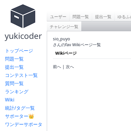
ユーザー
問題一覧
提出一覧
ゆるふ
チャレンジ一覧
yukicoder
sio_puyo
さんのfav Wikiページ一覧
トップページ
Wikiページ
問題一覧
提出一覧
前へ | 次へ
コンテスト一覧
質問一覧
ランキング
Wiki
統計/タグ一覧
サポーター👑
ワンデーサポータ