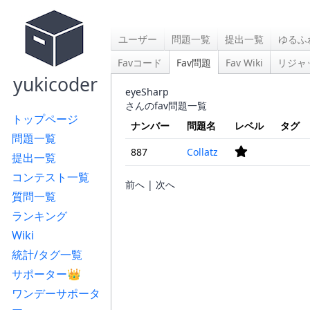
ユーザー
問題一覧
提出一覧
ゆるふ
Favコード
Fav問題
Fav Wiki
リジャ
yukicoder
eyeSharp
さんのfav問題一覧
トップページ
ナンバー
問題名
レベル
タグ
問題一覧
887
Collatz
提出一覧
コンテスト一覧
前へ | 次へ
質問一覧
ランキング
Wiki
統計/タグ一覧
サポーター👑
ワンデーサポータ