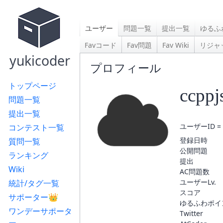
ユーザー
問題一覧
提出一覧
ゆるふ
Favコード
Fav問題
Fav Wiki
リジャ
yukicoder
プロフィール
トップページ
ccppj
問題一覧
提出一覧
ユーザーID = 
コンテスト一覧
登録日時
質問一覧
公開問題
ランキング
提出
Wiki
AC問題数
ユーザーLv.
統計/タグ一覧
スコア
サポーター👑
ゆるふわポイ
ワンデーサポータ
Twitter