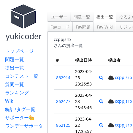
ユーザー
問題一覧
提出一覧
ゆるふ
Favコード
Fav問題
Fav Wiki
リジャ
yukicoder
ccppjsrb
さんの提出一覧
トップページ
問題一覧
#
提出日時
提出者
提出一覧
2023-04-
コンテスト一覧
ccppjsrb
862914
25
質問一覧
23:26:53
ランキング
2023-04-
Wiki
ccppjsrb
862477
23
23:43:46
統計/タグ一覧
サポーター👑
2023-04-
ccppjsrb
862125
22
ワンデーサポータ
17:35:57