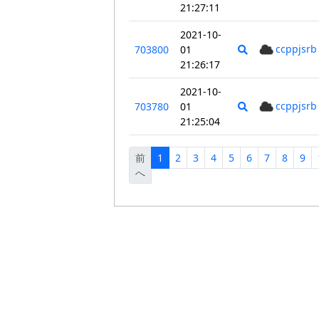
21:27:11
2021-10-
ccppjsrb
703800
01
21:26:17
2021-10-
ccppjsrb
703780
01
21:25:04
前
1
2
3
4
5
6
7
8
9
へ