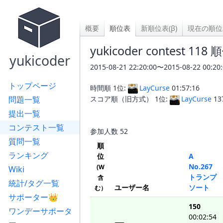
概要
順位表
新順位表(β)
現在の順位
yukicoder contest 118
yukicoder
2015-08-21 22:20:00〜2015-08-22 
トップページ
時間順 1位:
LayCurse
01:57:16
問題一覧
スコア順（旧方式） 1位:
LayCurse
13
提出一覧
コンテスト一覧
参加人数
52
質問一覧
順
ランキング
位
A
No.267
(W
Wiki
トランプ
含
統計/タグ一覧
ユーザー名
ソート
む）
サポーター👑
150
ワンデーサポータ
00:02:54