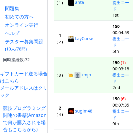
ー
anta
提出コー
( 1 )
問題集
ド
1st
初めての方へ
オンライン実行
150
00:04:53
ヘルプ
1
LayCurse
提出コー
テスター募集問題
( 2 )
ド
(10人/78問)
5th
同時接続数:72
150
(1)
00:03:18
ギフトカード送る場合
👑
kmjp
提出コー
( 3 )
はこちら
ド
2nd
メールアドレスはクリ
ック
150
(6)
00:07:35
競技プログラミング
2
sugim48
提出コー
( 4 )
関連の書籍(Amazon
ド
で何か購入される場
9th
合もこちらから)