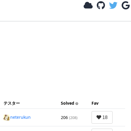
テスター
Solved
Fav
neterukun
206
(208)