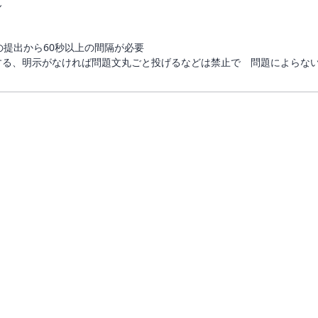
ん
の提出から60秒以上の間隔が必要
する、明示がなければ問題文丸ごと投げるなどは禁止で 問題によらな