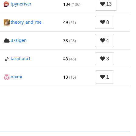
tpyneriver
134
(136)
theory_and_me
49
(51)
37zigen
33
(35)
tarattata1
43
(45)
noimi
13
(15)