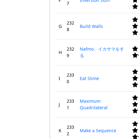
F
Inversion Sum
7
232
G
Build Walls
8
232
Nafmo、イカサマをす
H
9
る
233
I
Eat Slime
0
233
Maximum
J
1
Quadrilateral
233
K
Make a Sequence
2