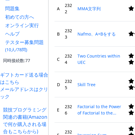
ー
232
問題集
A
MMA文字列
2
初めての方へ
オンライン実行
232
ヘルプ
B
Nafmo、A+Bをする
3
テスター募集問題
(10人/78問)
232
Two Countries within
C
同時接続数:77
4
UEC
ギフトカード送る場合
232
はこちら
D
Skill Tree
5
メールアドレスはクリ
ック
232
Factorial to the Power
競技プログラミング
E
6
of Factorial to the...
関連の書籍(Amazon
で何か購入される場
合もこちらから)
232