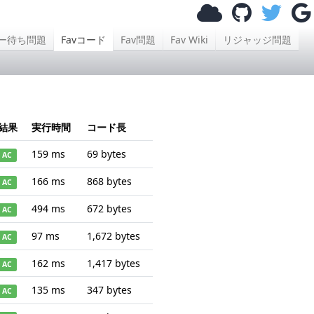
ー待ち問題
Favコード
Fav問題
Fav Wiki
リジャッジ問題
結果
実行時間
コード長
159 ms
69 bytes
AC
166 ms
868 bytes
AC
494 ms
672 bytes
AC
97 ms
1,672 bytes
AC
162 ms
1,417 bytes
AC
135 ms
347 bytes
AC