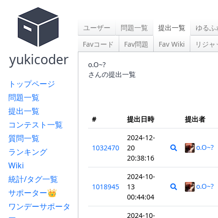
ユーザー
問題一覧
提出一覧
ゆるふ
Favコード
Fav問題
Fav Wiki
リジャ
yukicoder
o.O~?
さんの提出一覧
トップページ
問題一覧
提出一覧
#
提出日時
提出者
コンテスト一覧
質問一覧
2024-12-
o.O~?
1032470
20
ランキング
20:38:16
Wiki
2024-10-
統計/タグ一覧
o.O~?
1018945
13
サポーター👑
00:44:04
ワンデーサポータ
2024-10-