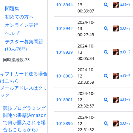
ー
o.O~?
1018944
13
問題集
00:39:07
初めての方へ
2024-10-
オンライン実行
o.O~?
1018942
13
ヘルプ
00:27:45
テスター募集問題
2024-10-
(10人/78問)
o.O~?
1018929
13
00:05:34
同時接続数:73
2024-10-
ギフトカード送る場合
o.O~?
1018903
12
はこちら
23:33:59
メールアドレスはクリ
2024-10-
ック
o.O~?
1018901
12
23:32:57
競技プログラミング
関連の書籍(Amazon
2024-10-
で何か購入される場
o.O~?
1018896
12
合もこちらから)
22:51:32