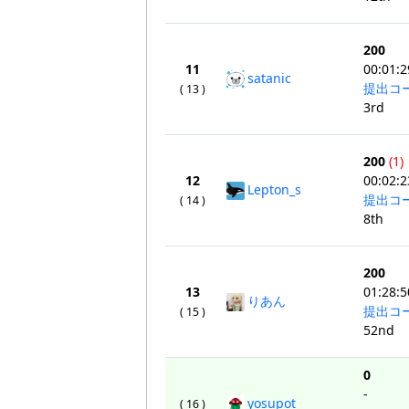
200
11
00:01:2
satanic
提出コ
( 13 )
3rd
200
(1)
12
00:02:2
Lepton_s
提出コ
( 14 )
8th
200
13
01:28:5
りあん
提出コ
( 15 )
52nd
0
-
yosupot
( 16 )