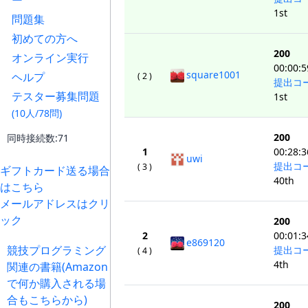
ー
1st
問題集
初めての方へ
200
オンライン実行
00:00:5
square1001
ヘルプ
( 2 )
提出コ
テスター募集問題
1st
(10人/78問)
200
同時接続数:71
1
00:28:3
uwi
提出コ
( 3 )
ギフトカード送る場合
40th
はこちら
メールアドレスはクリ
ック
200
2
00:01:3
e869120
競技プログラミング
提出コ
( 4 )
4th
関連の書籍(Amazon
で何か購入される場
合もこちらから)
200