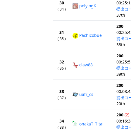
30
00:25:1
polylogK
提出コ
( 34 )
37th
200
31
00:25:4
Pachicobue
提出コ
( 35 )
38th
200
32
00:25:5
claw88
提出コ
( 36 )
39th
200
33
00:08:4
uafr_cs
提出コ
( 37 )
20th
200
(2)
34
00:16:3
onakaT_Titai
提出コ
( 38 )