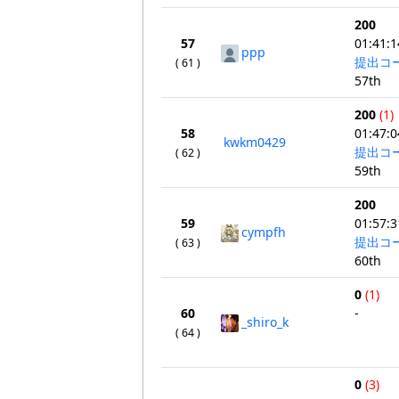
200
57
01:41:1
ppp
提出コ
( 61 )
57th
200
(1)
58
01:47:0
kwkm0429
提出コ
( 62 )
59th
200
59
01:57:3
cympfh
提出コ
( 63 )
60th
0
(1)
60
-
_shiro_k
( 64 )
0
(3)