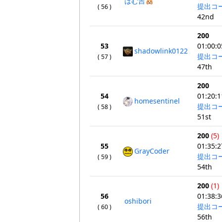
はむ吉🐹
提出コ
( 56 )
42nd
200
53
01:00:0
shadowlink0122
提出コ
( 57 )
47th
200
54
01:20:1
homesentinel
提出コ
( 58 )
51st
200
(5)
55
01:35:2
GrayCoder
提出コ
( 59 )
54th
200
(1)
56
01:38:3
oshibori
提出コ
( 60 )
56th