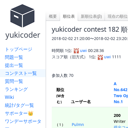
概要
順位表
新順位表(β)
現在の順位
yukicoder contest 182
yukicoder
2018-02-02 21:20:00〜2018-02-02 
トップページ
時間順 1位:
uwi
00:28:36
問題一覧
スコア順（旧方式） 1位:
uwi
1111
提出一覧
コンテスト一覧
参加人数
70
質問一覧
A
ランキング
順位
No.642
Two Op
(W含
Wiki
ユーザー名
No.1
む）
統計/タグ一覧
サポーター👑
200
ワンデーサポータ
Writer
Pulmn
( 1 )
提出コ