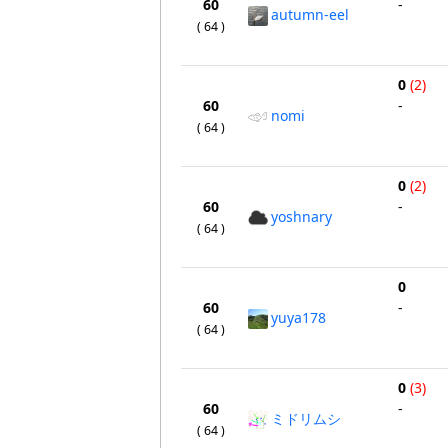
60
-
autumn-eel
( 64 )
0
(2)
60
-
nomi
( 64 )
0
(2)
60
-
yoshnary
( 64 )
0
60
-
yuya178
( 64 )
0
(3)
60
-
ミドリムシ
( 64 )