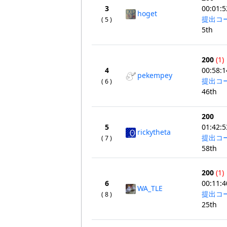
3
00:01:5
hoget
提出コ
( 5 )
5th
200
(1)
4
00:58:1
pekempey
提出コ
( 6 )
46th
200
5
01:42:5
rickytheta
提出コ
( 7 )
58th
200
(1)
6
00:11:4
WA_TLE
提出コ
( 8 )
25th