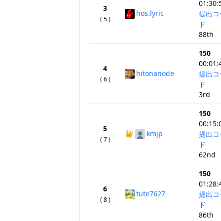
01:30:
3
hos.lyric
提出コ
( 5 )
ド
88th
150
00:01:
4
hitonanode
提出コ
( 6 )
ド
3rd
150
00:15:
5
👑
kmjp
提出コ
( 7 )
ド
62nd
150
01:28:
6
tute7627
提出コ
( 8 )
ド
86th