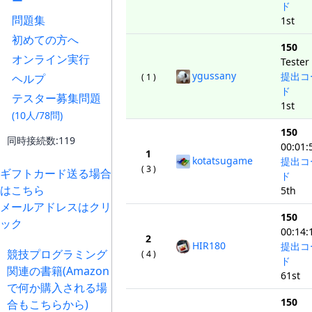
ー
ド
問題集
1st
初めての方へ
150
オンライン実行
Tester
ygussany
提出コ
( 1 )
ヘルプ
ド
テスター募集問題
1st
(10人/78問)
150
同時接続数:119
00:01:
1
kotatsugame
提出コ
( 3 )
ギフトカード送る場合
ド
はこちら
5th
メールアドレスはクリ
150
ック
00:14:
2
HIR180
提出コ
競技プログラミング
( 4 )
ド
関連の書籍(Amazon
61st
で何か購入される場
150
合もこちらから)