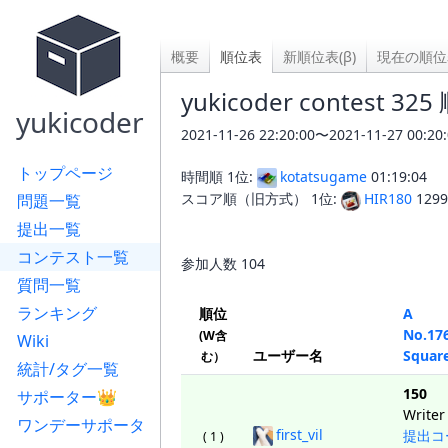
概要
順位表
新順位表(β)
現在の順位
yukicoder contest 32
yukicoder
2021-11-26 22:20:00〜2021-11-27 
トップページ
時間順 1位:
kotatsugame
01:19:04
スコア順（旧方式） 1位:
HIR180
1299
問題一覧
提出一覧
コンテスト一覧
参加人数
104
質問一覧
ランキング
順位
A
No.17
(W含
Wiki
ユーザー名
Squar
む）
統計/タグ一覧
150
サポーター👑
Writer
ワンデーサポータ
first_vil
提出コ
( 1 )