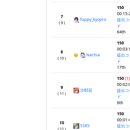
150
00:15:
7
fuppy_kyopro
提出コ
( 9 )
ド
64th
150
00:03:
8
👑
Nachia
提出コ
( 10 )
ド
17th
150
(1)
00:02:
9
沙耶花
提出コ
( 11 )
ド
6th
150
00:01:
10
SSRS
提出コ
( 12 )