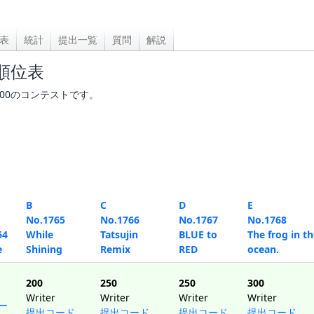
表
統計
提出一覧
質問
解説
5 順位表
00:20:00のコンテストです。
B
C
D
E
No.1765
No.1766
No.1767
No.1768
64
While
Tatsujin
BLUE to
The frog in t
e
Shining
Remix
RED
ocean.
200
250
250
300
Writer
Writer
Writer
Writer
ー
提出コード
提出コード
提出コード
提出コード