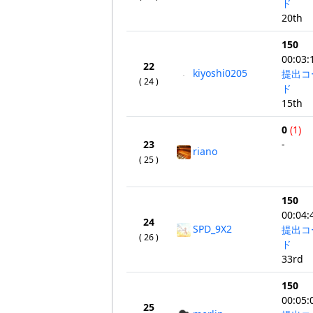
ド
20th
150
00:03:
22
kiyoshi0205
提出コ
( 24 )
ド
15th
0
(1)
23
-
riano
( 25 )
150
00:04:
24
SPD_9X2
提出コ
( 26 )
ド
33rd
150
00:05:
25