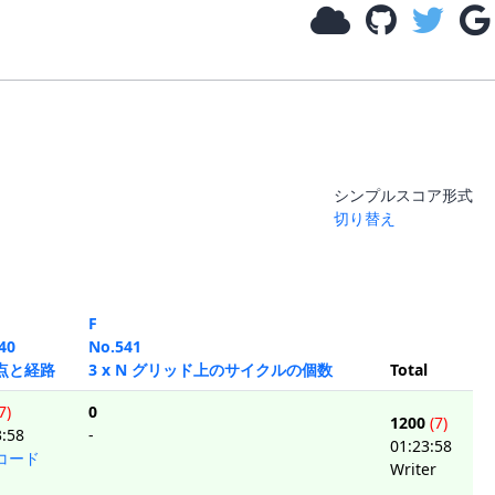
シンプルスコア形式
切り替え
F
40
No.541
点と経路
3 x N グリッド上のサイクルの個数
Total
7)
0
1200
(7)
3:58
-
01:23:58
コード
Writer