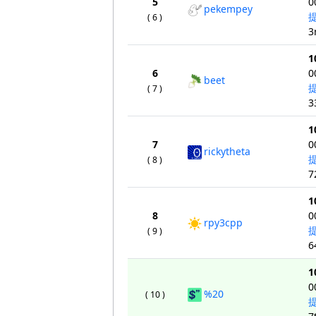
5
0
pekempey
( 6 )
3
1
6
0
beet
( 7 )
3
1
7
0
rickytheta
( 8 )
7
1
8
0
rpy3cpp
( 9 )
6
1
0
%20
( 10 )