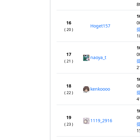
8
1
16
0
Hoget157
( 20 )
1
1
17
0
naoya_t
( 21 )
2
1
18
0
kenkoooo
( 22 )
4
1
19
0
1119_2916
( 23 )
1