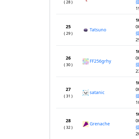
( 28 )
1
1
25
0
Tatsuno
( 29 )
2
1
26
0
FF256grhy
( 30 )
2
1
27
0
satanic
( 31 )
1
1
28
0
Grenache
( 32 )
2