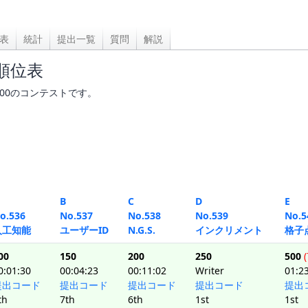
表
統計
提出一覧
質問
解説
8 順位表
00:20:00のコンテストです。
B
C
D
E
o.536
No.537
No.538
No.539
No.5
人工知能
ユーザーID
N.G.S.
インクリメント
格子
00
150
200
250
500
(
0:01:30
00:04:23
00:11:02
Writer
01:2
提出コード
提出コード
提出コード
提出コード
提出
th
7th
6th
1st
1st