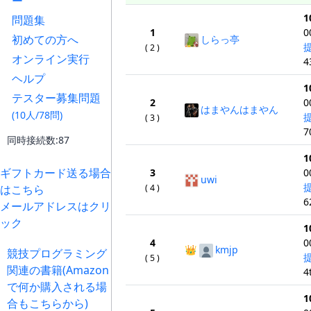
ー
1
問題集
1
0
初めての方へ
しらっ亭
( 2 )
オンライン実行
4
ヘルプ
1
テスター募集問題
2
0
はまやんはまやん
(10人/78問)
( 3 )
7
同時接続数:87
1
ギフトカード送る場合
3
0
uwi
( 4 )
はこちら
6
メールアドレスはクリ
ック
1
4
0
👑
kmjp
競技プログラミング
( 5 )
関連の書籍(Amazon
4
で何か購入される場
1
合もこちらから)