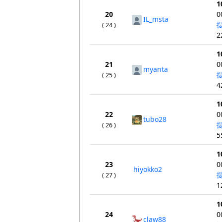
1
20
0
IL_msta
( 24 )
2
1
21
0
myanta
( 25 )
4
1
22
0
tubo28
( 26 )
5
1
23
0
hiyokko2
( 27 )
1
1
24
0
claw88