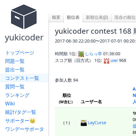
概要
順位表
新順位表(β)
現在の順位
yukicoder contest 16
yukicoder
2017-06-30 22:20:00〜2017-07-01 
トップページ
時間順 1位:
しらっ亭
01:36:00
スコア順（旧方式） 1位:
uwi
968
問題一覧
提出一覧
コンテスト一覧
参加人数
94
質問一覧
A
ランキング
順位
N
ユーザー名
(W含む）
Wiki
統計/タグ一覧
1
0
サポーター👑
LayCurse
( 1 )
ワンデーサポータ
6