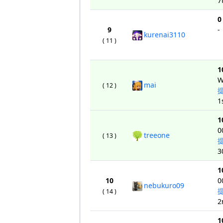
7
0
9
-
kurenai3110
( 11 )
1
W
mai
( 12 )
1
1
0
treeone
( 13 )
3
1
10
0
nebukuro09
( 14 )
2
1