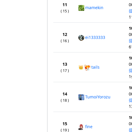
11
0
mamekin
( 15 )
1
1
12
0
ei1333333
( 16 )
6
1
13
0
👑
tails
( 17 )
1
1
14
0
TumoiYorozu
( 18 )
1
1
15
0
fine
( 19 )