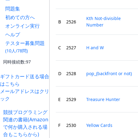
ー
問題集
初めての方へ
Kth Not-divisible
B
2526
Number
オンライン実行
ヘルプ
テスター募集問題
C
2527
H and W
(10人/78問)
同時接続数:97
D
2528
pop_(backfront or not)
ギフトカード送る場合
はこちら
メールアドレスはクリ
ック
E
2529
Treasure Hunter
競技プログラミング
関連の書籍(Amazon
F
2530
Yellow Cards
で何か購入される場
合もこちらから)