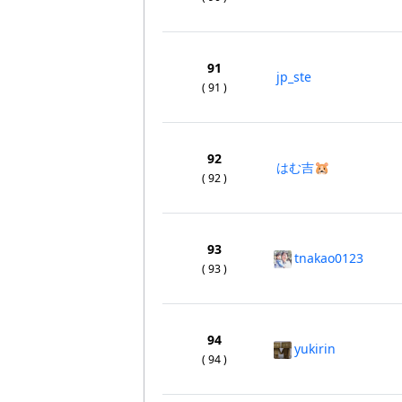
91
jp_ste
( 91 )
92
はむ吉🐹
( 92 )
93
tnakao0123
( 93 )
94
yukirin
( 94 )