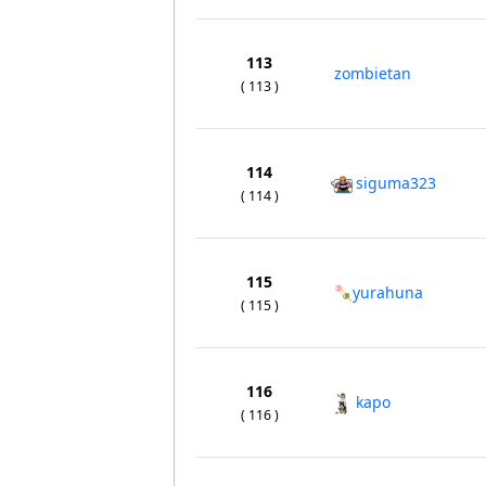
113
zombietan
( 113 )
114
siguma323
( 114 )
115
🍡yurahuna
( 115 )
116
kapo
( 116 )