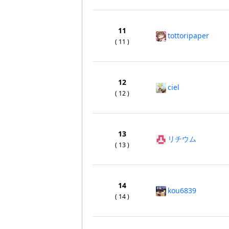
11
tottoripaper
( 11 )
12
ciel
( 12 )
13
リチウム
( 13 )
14
kou6839
( 14 )