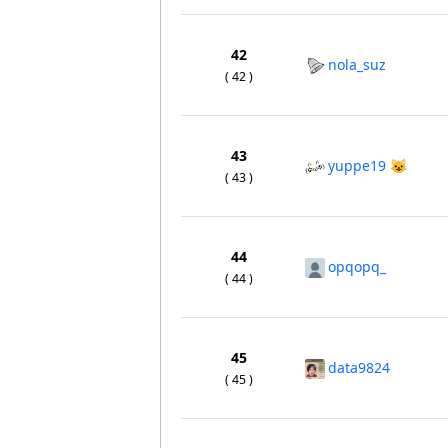
42
nola_suz
( 42 )
43
yuppe19 😺
( 43 )
44
opqopq_
( 44 )
45
data9824
( 45 )