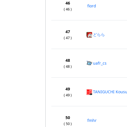
46
fiord
( 46 )
47
どらら
( 47 )
48
uafr_cs
( 48 )
49
TANIGUCHI Kous
( 49 )
50
fmhr
( 50 )