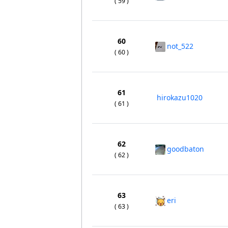
( 59 )
60
not_522
( 60 )
61
hirokazu1020
( 61 )
62
goodbaton
( 62 )
63
eri
( 63 )