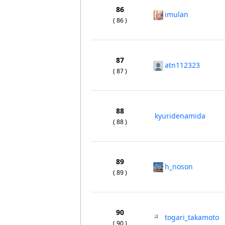
86
imulan
( 86 )
87
atn112323
( 87 )
88
kyuridenamida
( 88 )
89
h_noson
( 89 )
90
togari_takamoto
( 90 )