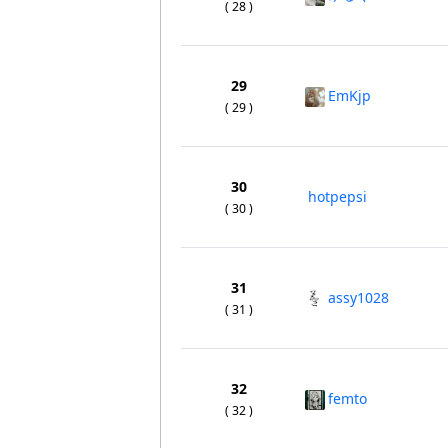
( 28 )
29
EmKjp
( 29 )
30
hotpepsi
( 30 )
31
assy1028
( 31 )
32
femto
( 32 )