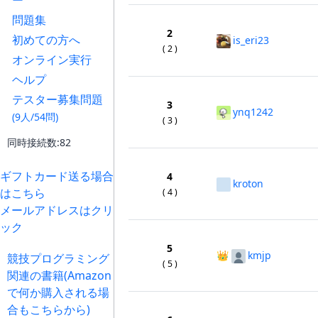
ー
問題集
2
初めての方へ
is_eri23
( 2 )
オンライン実行
ヘルプ
テスター募集問題
3
ynq1242
(9人/54問)
( 3 )
同時接続数:82
ギフトカード送る場合
4
kroton
はこちら
( 4 )
メールアドレスはクリ
ック
5
👑
kmjp
競技プログラミング
( 5 )
関連の書籍(Amazon
で何か購入される場
合もこちらから)