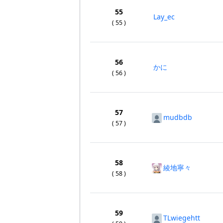
55
Lay_ec
( 55 )
56
かに
( 56 )
57
mudbdb
( 57 )
58
綾地寧々
( 58 )
59
TLwiegehtt