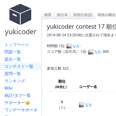
概要
順位表
新順位表(β)
現在の順位
yukicoder contest 17 
yukicoder
2014-08-24 23:20:00に出題されて
トップページ
時間順 1位:
なお
-
問題一覧
スコア順（旧方式） 1位:
なお
300
提出一覧
コンテスト一覧
参加人数
322
質問一覧
ランキング
順位
ユーザー名
(W含む）
Wiki
統計/タグ一覧
1
サポーター👑
なお
( 1 )
ワンデーサポータ