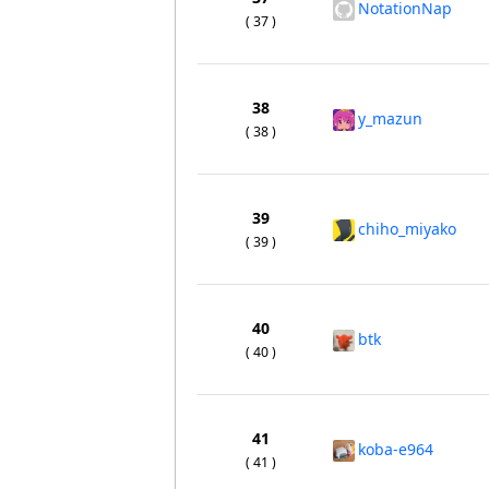
NotationNap
( 37 )
38
y_mazun
( 38 )
39
chiho_miyako
( 39 )
40
btk
( 40 )
41
koba-e964
( 41 )