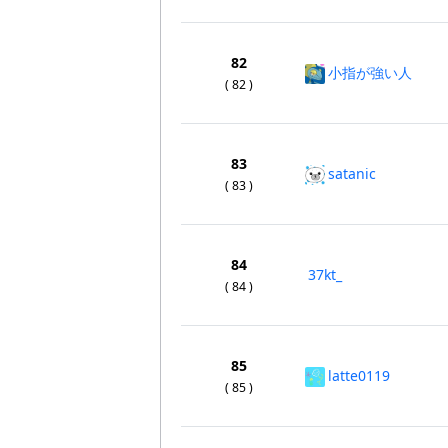
82
小指が強い人
( 82 )
83
satanic
( 83 )
84
37kt_
( 84 )
85
latte0119
( 85 )