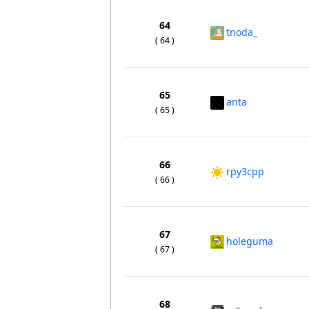
64
tnoda_
( 64 )
65
anta
( 65 )
66
rpy3cpp
( 66 )
67
holeguma
( 67 )
68