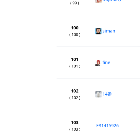
( 99 )
100
siman
( 100 )
101
fine
( 101 )
102
14番
( 102 )
103
E31415926
( 103 )