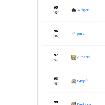
95
37zigen
( 95 )
96
puru
( 96 )
97
yumechi
( 97 )
98
cympfh
( 98 )
99
Kuphony