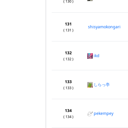
( 130 )
131
shisyamokongari
( 131 )
132
ikd
( 132 )
133
しらっ亭
( 133 )
134
pekempey
( 134 )