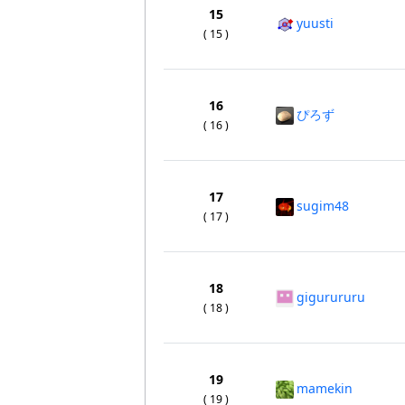
15
yuusti
( 15 )
16
ぴろず
( 16 )
17
sugim48
( 17 )
18
gigurururu
( 18 )
19
mamekin
( 19 )