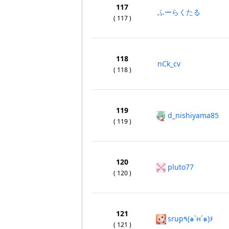
117
ふーらくたる
( 117 )
118
nCk_cv
( 118 )
119
d_nishiyama85
( 119 )
120
pluto77
( 120 )
121
srup٩(๑`н´๑)۶
( 121 )