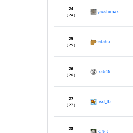
24
yaoshimax
( 24 )
25
eitaho
( 25 )
26
roiti46
( 26 )
27
nsd_fb
( 27 )
28
ゆるく