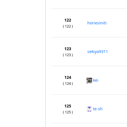
122
horiesiniti
( 122 )
123
sekiya9311
( 123 )
124
kei
( 124 )
125
te-sh
( 125 )