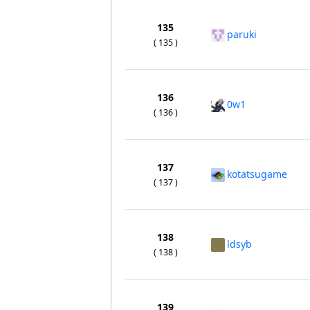
135
paruki
( 135 )
136
0w1
( 136 )
137
kotatsugame
( 137 )
138
ldsyb
( 138 )
139