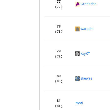
77
Grenache
( 77 )
78
warashi
( 78 )
79
kzyKT
( 79 )
80
skewes
( 80 )
81
moti
( 81 )