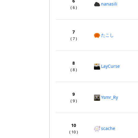
6
nanasili
( 6 )
7
たこし
( 7 )
8
LayCurse
( 8 )
9
Ysmr_Ry
( 9 )
10
scache
( 10 )