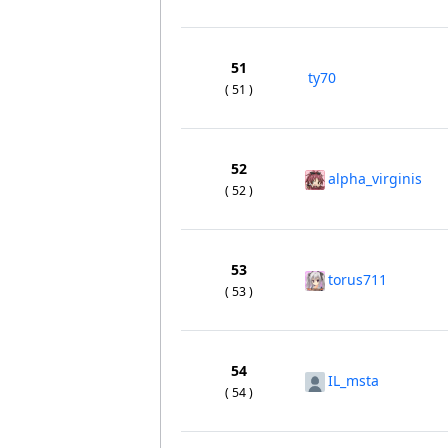
51
ty70
( 51 )
52
alpha_virginis
( 52 )
53
torus711
( 53 )
54
IL_msta
( 54 )