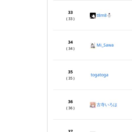
33
t8m8⛄️
( 33 )
34
Mi_Sawa
( 34 )
35
togatoga
( 35 )
36
古寺いろは
( 36 )
37