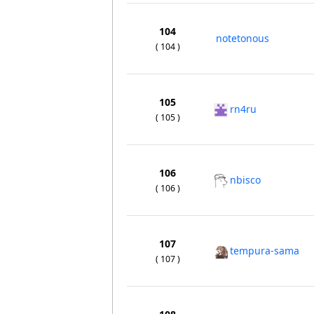
104
notetonous
( 104 )
105
rn4ru
( 105 )
106
nbisco
( 106 )
107
tempura-sama
( 107 )