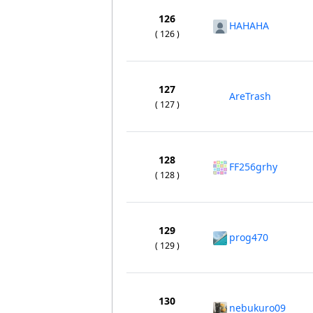
126
HAHAHA
( 126 )
127
AreTrash
( 127 )
128
FF256grhy
( 128 )
129
prog470
( 129 )
130
nebukuro09