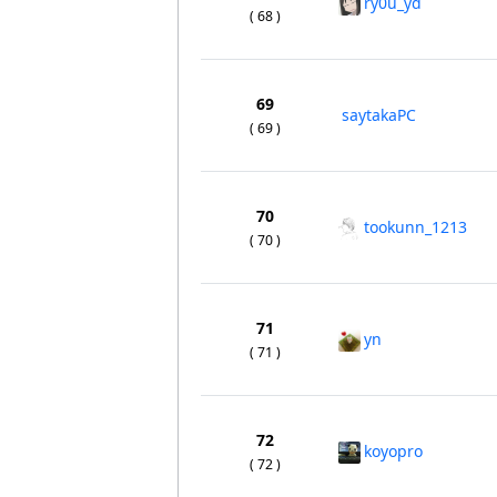
ry0u_yd
( 68 )
69
saytakaPC
( 69 )
70
tookunn_1213
( 70 )
71
yn
( 71 )
72
koyopro
( 72 )