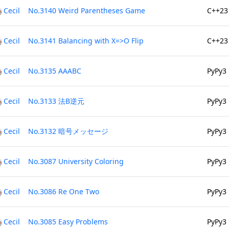
Cecil
No.3140 Weird Parentheses Game
C++23
Cecil
No.3141 Balancing with X=>O Flip
C++23
Cecil
No.3135 AAABC
PyPy3
Cecil
No.3133 法B逆元
PyPy3
Cecil
No.3132 暗号メッセージ
PyPy3
Cecil
No.3087 University Coloring
PyPy3
Cecil
No.3086 Re One Two
PyPy3
Cecil
No.3085 Easy Problems
PyPy3