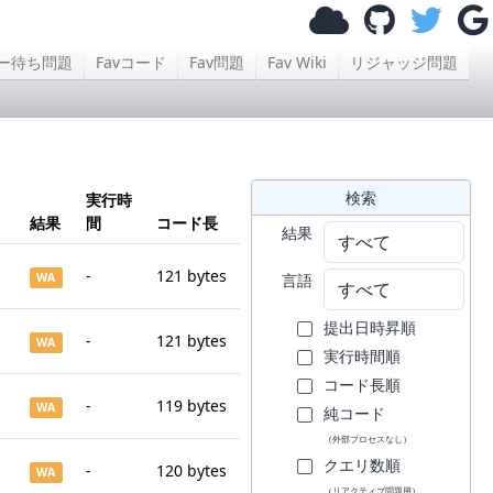
ー待ち問題
Favコード
Fav問題
Fav Wiki
リジャッジ問題
検索
実行時
結果
間
コード長
結果
-
121 bytes
WA
言語
提出日時昇順
-
121 bytes
WA
実行時間順
コード長順
-
119 bytes
WA
純コード
（外部プロセスなし）
クエリ数順
-
120 bytes
WA
（リアクティブ問題用）