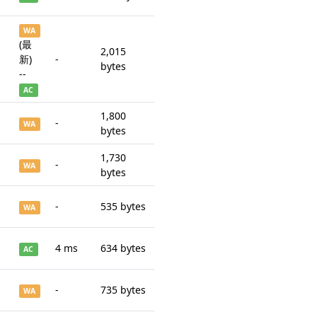
WA
(最
2,015
新)
-
bytes
--
AC
1,800
-
WA
bytes
1,730
-
WA
bytes
-
535 bytes
WA
4 ms
634 bytes
AC
-
735 bytes
WA