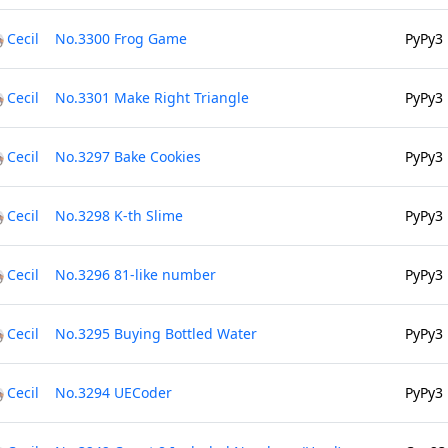
Cecil
No.3300 Frog Game
PyPy3
Cecil
No.3301 Make Right Triangle
PyPy3
Cecil
No.3297 Bake Cookies
PyPy3
Cecil
No.3298 K-th Slime
PyPy3
Cecil
No.3296 81-like number
PyPy3
Cecil
No.3295 Buying Bottled Water
PyPy3
Cecil
No.3294 UECoder
PyPy3