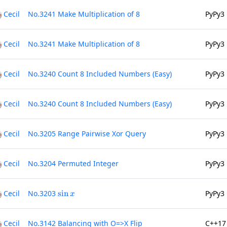
Cecil
No.3241 Make Multiplication of 8
PyPy3
Cecil
No.3241 Make Multiplication of 8
PyPy3
Cecil
No.3240 Count 8 Included Numbers (Easy)
PyPy3
Cecil
No.3240 Count 8 Included Numbers (Easy)
PyPy3
Cecil
No.3205 Range Pairwise Xor Query
PyPy3
Cecil
No.3204 Permuted Integer
PyPy3
\sin{x}
Cecil
No.3203
s
i
n
PyPy3
x
Cecil
No.3142 Balancing with O=>X Flip
C++17