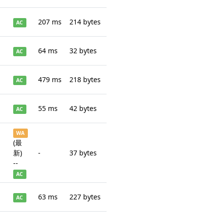
207 ms
214 bytes
AC
64 ms
32 bytes
AC
479 ms
218 bytes
AC
55 ms
42 bytes
AC
WA
(最
新)
-
37 bytes
--
AC
63 ms
227 bytes
AC