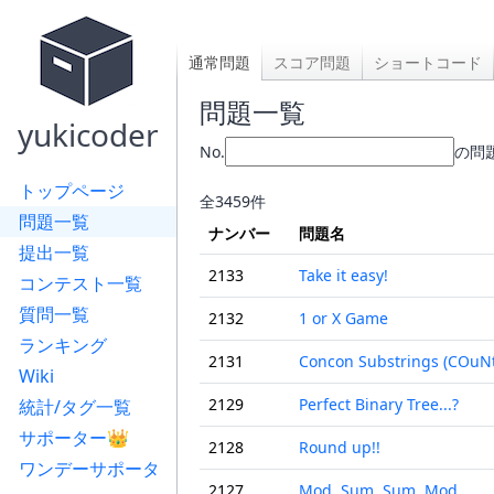
通常問題
スコア問題
ショートコード
問題一覧
yukicoder
No.
の問
トップページ
全3459件
問題一覧
ナンバー
問題名
提出一覧
2133
Take it easy!
コンテスト一覧
質問一覧
2132
1 or X Game
ランキング
2131
Concon Substrings (COuNt
Wiki
2129
Perfect Binary Tree...?
統計/タグ一覧
サポーター👑
2128
Round up!!
ワンデーサポータ
2127
Mod, Sum, Sum, Mod