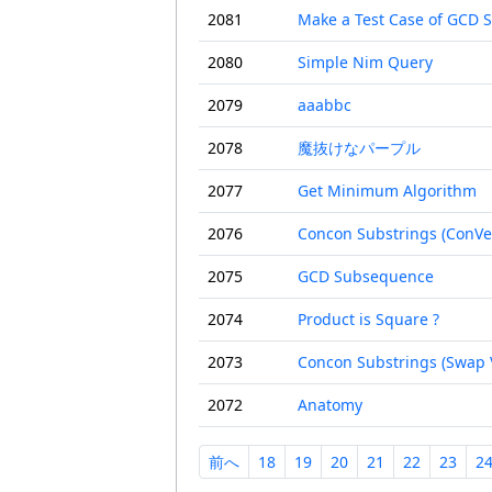
2081
Make a Test Case of GCD 
2080
Simple Nim Query
2079
aaabbc
2078
魔抜けなパープル
2077
Get Minimum Algorithm
2076
Concon Substrings (ConVe
2075
GCD Subsequence
2074
Product is Square ?
2073
Concon Substrings (Swap 
2072
Anatomy
前へ
18
19
20
21
22
23
2