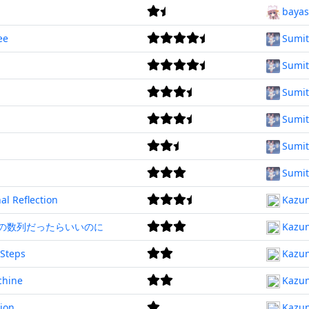
bayas
ee
Sumi
Sumi
Sumi
Sumi
Sumi
Sumi
al Reflection
Kazu
ずっとこの数列だったらいいのに
Kazu
 Steps
Kazu
chine
Kazu
tion
Kazu