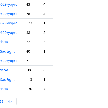
0629kyopro
43
4
0629kyopro
78
3
0629kyopro
123
1
0629kyopro
88
2
ristAC
22
3
SadEight
40
1
0629kyopro
71
4
ristAC
106
8
SadEight
113
1
ristAC
130
7
38
次へ