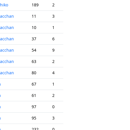
hiko
189
2
tacchan
11
3
tacchan
10
1
tacchan
37
6
tacchan
54
9
tacchan
63
2
tacchan
80
4
n
67
1
n
61
2
n
97
0
n
95
3
n
232
0