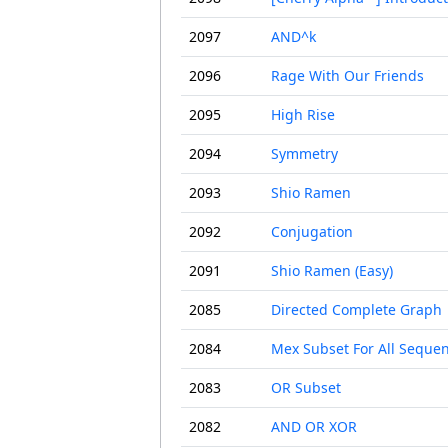
2097
AND^k
2096
Rage With Our Friends
2095
High Rise
2094
Symmetry
2093
Shio Ramen
2092
Conjugation
2091
Shio Ramen (Easy)
2085
Directed Complete Graph
2084
Mex Subset For All Seque
2083
OR Subset
2082
AND OR XOR