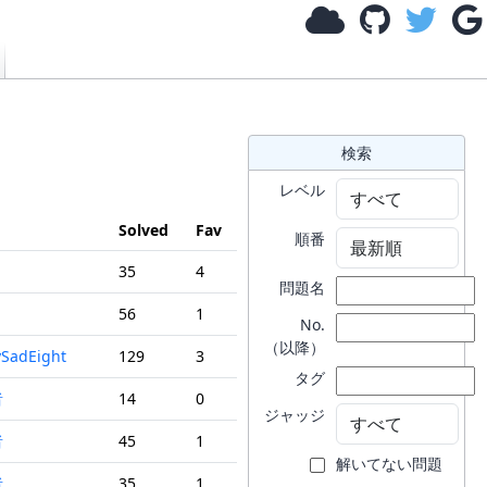
検索
レベル
Solved
Fav
順番
35
4
問題名
56
1
No.
（以降）
SadEight
129
3
タグ
者
14
0
ジャッジ
者
45
1
解いてない問題
者
35
1