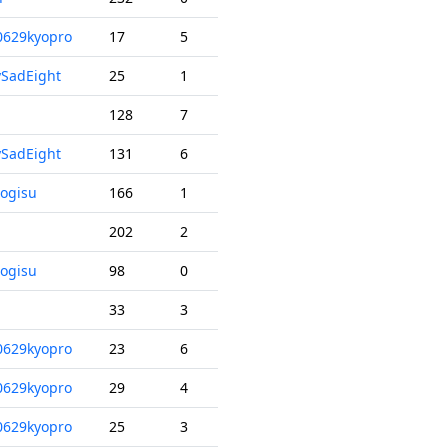
0629kyopro
17
5
SadEight
25
1
128
7
SadEight
131
6
ogisu
166
1
202
2
ogisu
98
0
33
3
0629kyopro
23
6
0629kyopro
29
4
0629kyopro
25
3