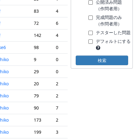
公開済み問題
（作問者用）
者
83
4
完成問題のみ
者
72
6
（作問者用）
テスターした問題
者
142
4
デフォルトにする
ke6
98
0
hiko
9
0
hiko
29
0
hiko
20
2
hiko
79
2
hiko
90
7
hiko
173
2
hiko
199
3