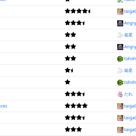
taiga
Angry
箱星
Angry
tohoh
箱星
tohoh
だれ
nces
taiga
taiga
taiga