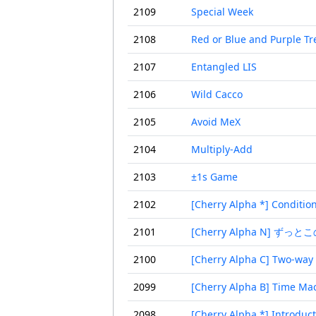
2109
Special Week
2108
Red or Blue and Purple Tr
2107
Entangled LIS
2106
Wild Cacco
2105
Avoid MeX
2104
Multiply-Add
2103
±1s Game
2102
[Cherry Alpha *] Condition
2101
[Cherry Alpha N] 
2100
[Cherry Alpha C] Two-way
2099
[Cherry Alpha B] Time Ma
2098
[Cherry Alpha *] Introduc