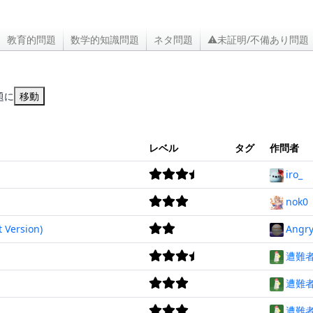
教育的問題
数学的知識問題
ネタ問題
⚠未証明/不備あり問題
題に
移動
レベル
タグ
作問者
iro_
nok0
 Version)
Angry
遭難
遭難
遭難