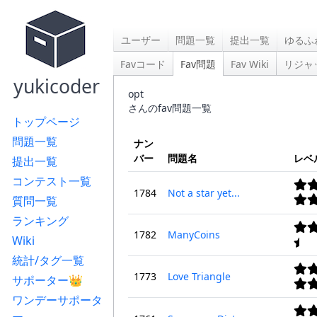
ユーザー
問題一覧
提出一覧
ゆるふ
Favコード
Fav問題
Fav Wiki
リジャ
yukicoder
opt
さんのfav問題一覧
トップページ
問題一覧
ナン
バー
問題名
レベ
提出一覧
コンテスト一覧
1784
Not a star yet...
質問一覧
ランキング
1782
ManyCoins
Wiki
統計/タグ一覧
1773
Love Triangle
サポーター👑
ワンデーサポータ