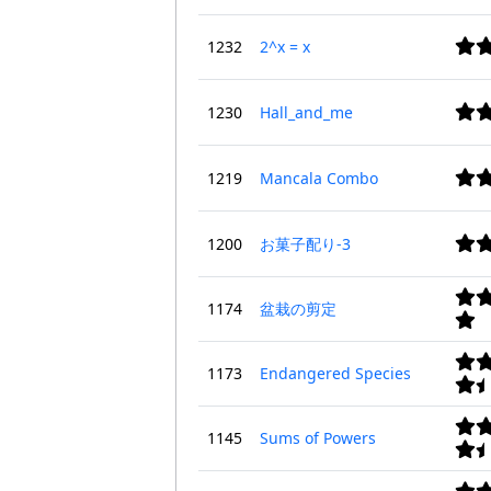
1232
2^x = x
1230
Hall_and_me
1219
Mancala Combo
1200
お菓子配り-3
1174
盆栽の剪定
1173
Endangered Species
1145
Sums of Powers